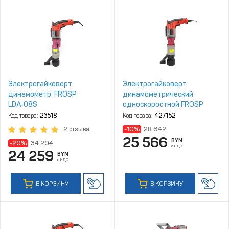
Электрогайковерт
Электрогайковерт
динамометр. FROSP
динамометрический
LDA‑08S
односкоростной FROSP
LDA‑15
Код товара:
23518
Код товара:
427152
-10%
28 642
2 отзыва
25 566
BYN
-29%
34 294
с НДС
24 259
BYN
с НДС
В КОРЗИНУ
В КОРЗИНУ