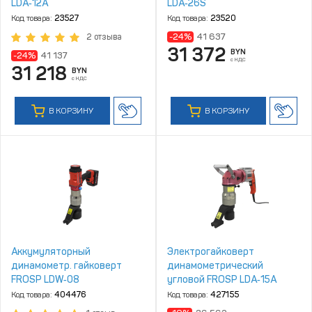
LDA‑12A
LDA‑26S
Код товара:
23527
Код товара:
23520
-24%
41 637
2 отзыва
31 372
BYN
-24%
41 137
с НДС
31 218
BYN
с НДС
В КОРЗИНУ
В КОРЗИНУ
Аккумуляторный
Электрогайковерт
динамометр. гайковерт
динамометрический
FROSP LDW‑08
угловой FROSP LDA‑15A
Код товара:
404476
Код товара:
427155