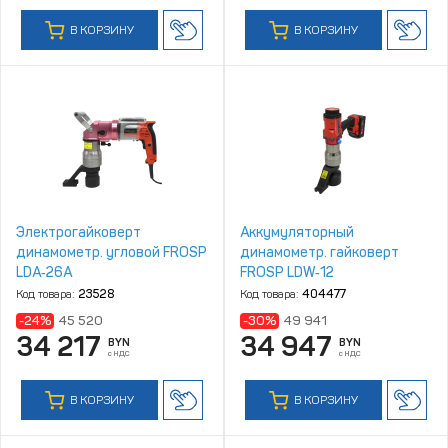
В КОРЗИНУ
В КОРЗИНУ
Электрогайковерт
Аккумуляторный
динамометр. угловой FROSP
динамометр. гайковерт
LDA‑26A
FROSP LDW‑12
Код товара:
23528
Код товара:
404477
-24%
45 520
-30%
49 941
34 217
34 947
BYN
BYN
с НДС
с НДС
В КОРЗИНУ
В КОРЗИНУ