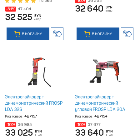
-10%
36 562
1 отзыв
32 640
BYN
-31%
47 404
с НДС
32 525
BYN
с НДС
В КОРЗИНУ
В КОРЗИНУ
Электрогайковерт
Электрогайковерт
динамометрический FROSP
динамометрический
LDA‑32S
угловой FROSP LDA‑20A
Код товара:
427157
Код товара:
427154
-10%
36 985
-10%
37 677
33 025
33 640
BYN
BYN
с НДС
с НДС