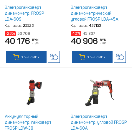
Электрогайковерт
Электрогайковерт
динамометр. FROSP
динамометрический
LDA‑60S
угловой FROSP LDA‑45A
Код товара:
23522
Код товара:
427153
-23%
52 709
-10%
45 827
40 176
40 906
BYN
BYN
с НДС
с НДС
В КОРЗИНУ
В КОРЗИНУ
Аккумуляторный
Электрогайковерт
динамометр. гайковерт
динамометр. угловой FROSP
FROSP LDW‑38
LDA‑60A