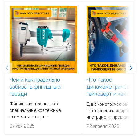
Чем и как правильно
Что такое
забивать финишные
динамометрически
гвозди
гайковерт и как он
работает?
Финишные гвозди — это
Динамометрический гай
специальные крепёжные
— это специализирован
элементы, которые
инструмент, предназнач
применяются для потайного
для точной затяжки болт
07 мая 2025
22 апреля 2025
крепления в отделочных и
и других резьбовых сое
декоративных работах.
с определённым крутящ