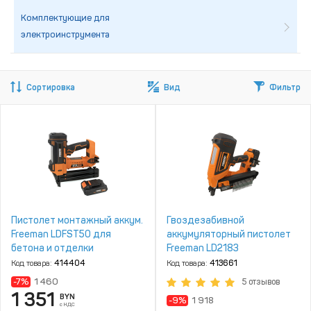
Комплектующие для
электроинструмента
Сортировка
Вид
Фильтр
Пистолет монтажный аккум.
Гвоздезабивной
Freeman LDFST50 для
аккумуляторный пистолет
бетона и отделки
Freeman LD2183
Код товара:
414404
Код товара:
413661
-7%
1 460
5 отзывов
1 351
BYN
-9%
1 918
с НДС