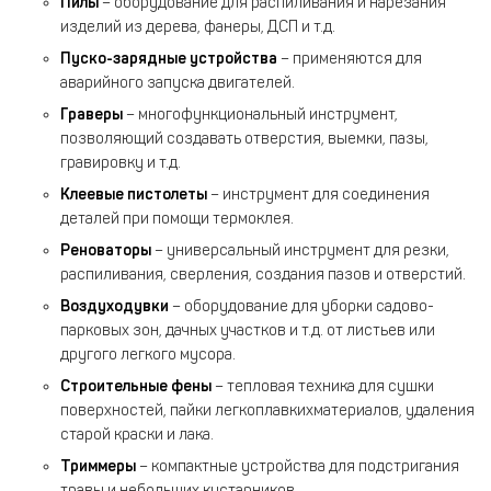
Пилы
– оборудование для распиливания и нарезания
изделий из дерева, фанеры, ДСП и т.д.
Пуско-зарядные устройства
– применяются для
аварийного запуска двигателей.
Граверы
– многофункциональный инструмент,
позволяющий создавать отверстия, выемки, пазы,
гравировку и т.д.
Клеевые пистолеты
– инструмент для соединения
деталей при помощи термоклея.
Реноваторы
– универсальный инструмент для резки,
распиливания, сверления, создания пазов и отверстий.
Воздуходувки
– оборудование для уборки садово-
парковых зон, дачных участков и т.д. от листьев или
другого легкого мусора.
Строительные фены
– тепловая техника для сушки
поверхностей, пайки легкоплавкихматериалов, удаления
старой краски и лака.
Триммеры
– компактные устройства для подстригания
травы и небольших кустарников.