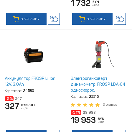
1 732
BYN
с НДС
В КОРЗИНУ
В КОРЗИНУ
Аккумулятор FROSP Li‑Ion
Электрогайковерт
12V, 3.0Ah
динамометр. FROSP LDA‑04
односкорос.
Код товара:
24580
Код товара:
23515
-5%
347
327
2 отзыва
BYN
/ШТ.
с НДС
-31%
28 988
19 953
BYN
с НДС