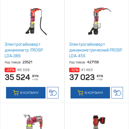
Электрогайковерт
Электрогайковерт
динамометр. FROSP
динамометрический FROSP
LDA‑38S
LDA‑45S
Код товара:
23521
Код товара:
427156
-23%
46 558
-10%
41 483
35 524
37 023
BYN
BYN
с НДС
с НДС
В КОРЗИНУ
В КОРЗИНУ