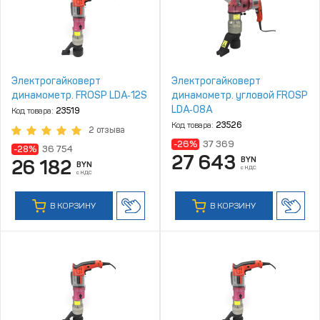
Электрогайковерт
Электрогайковерт
динамометр. FROSP LDA‑12S
динамометр. угловой FROSP
LDA‑08A
Код товара:
23519
Код товара:
23526
2 отзыва
-26%
37 369
-28%
36 754
27 643
BYN
26 182
BYN
с НДС
с НДС
В КОРЗИНУ
В КОРЗИНУ