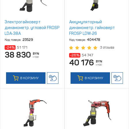
Электрогайковерт
Аккумуляторный
динамометр. угловой FROSP
динамометр. гайковерт
LDA‑38A
FROSP LDW‑26
Код товара:
23529
Код товара:
404478
-24%
51 171
3 отзыва
38 830
BYN
-26%
54 747
с НДС
40 176
BYN
с НДС
В КОРЗИНУ
В КОРЗИНУ