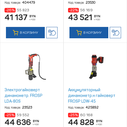
Код товара:
404479
Код товара:
23530
-26%
55 823
-22%
56 169
41 137
43 521
BYN
BYN
с НДС
с НДС
В КОРЗИНУ
В КОРЗИНУ
Электрогайковерт
Аккумуляторный
динамометр. FROSP
динамометр.н гайковерт
LDA‑80S
FROSP LDW‑45
Код товара:
23523
Код товара:
425892
-25%
59 552
-25%
60 168
44 636
44 828
BYN
BYN
с НДС
с НДС