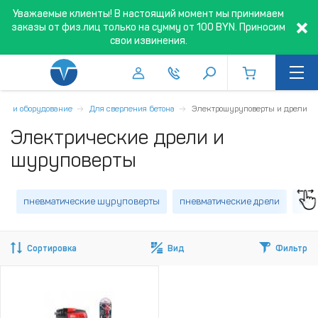
Уважаемые клиенты! В настоящий момент мы принимаем
заказы от физ.лиц только на сумму от 100 BYN. Приносим
свои извинения.
ты и оборудование
Для сверления бетона
Электрошуруповерты и дрели
Электрические дрели и
шуруповерты
пневматические шуруповерты
пневматические дрели
акк
Сортировка
Вид
Фильтр