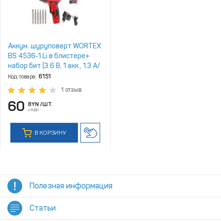
Аккум. шуруповерт WORTEX
BS 4536‑1 Li в блистере+
набор бит (3.6 В, 1 акк., 1.3 А/
ч Li‑Ion, 1 скор., 3.9 Нм,
Код товара:
6151
шурупы до 5 мм)
1 отзыв
60
BYN
/ШТ.
с НДС
В КОРЗИНУ
Полезная информация
Статьи