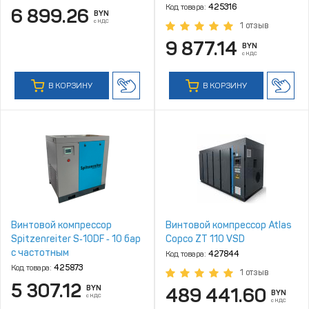
Код товара:
425316
6 899.26
BYN
с НДС
1 отзыв
9 877.14
BYN
с НДС
В КОРЗИНУ
В КОРЗИНУ
Винтовой компрессор
Винтовой компрессор Atlas
Spitzenreiter S‑10DF ‑ 10 бар
Copco ZT 110 VSD
с частотным
Код товара:
427844
преобразователем
Код товара:
425873
1 отзыв
5 307.12
BYN
489 441.60
BYN
с НДС
с НДС