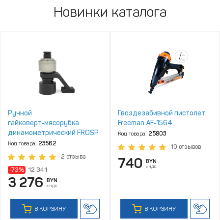
Новинки каталога
Ручной
Гвоздезабивной пистолет
гайковерт‑мясорубка
Freeman AF‑1564
динамометрический FROSP
Код товара:
25803
HM‑12
Код товара:
23562
10 отзывов
2 отзыва
740
BYN
с НДС
-73%
12 341
3 276
BYN
с НДС
В КОРЗИНУ
В КОРЗИНУ