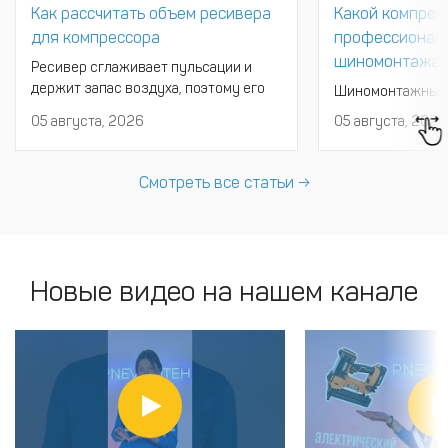
Как рассчитать объем ресивера
Какой компрес
для компрессора
профессиональ
шиномонтажа
Ресивер сглаживает пульсации и
держит запас воздуха, поэтому его
Шиномонтажный ц
размер влияет на ресурс мотора
более поста тре
05 августа, 2026
05 августа, 2026
сильнее, чем принято думать.
компрессора по п
Маленький бак заставляет двигатель
проектирования
включаться почти без остановок, а
расчета суммарн
Смотреть все статьи →
слишком большой долго набирает
коэффициентом 
давление перед началом работы.
выбора диаметра
Рассчитать объем ресивера для
определения тип
компрессора мо
который обеспеч
давление при пик
Новые видео на нашем канале