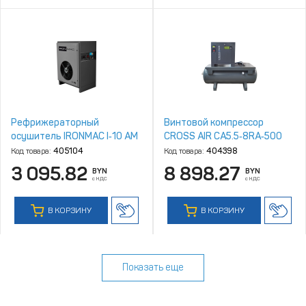
Рефрижераторный
Винтовой компрессор
осушитель IRONMAC I‑10 AM
CROSS AIR CA5.5‑8RA‑500
Код товара:
405104
Код товара:
404398
3 095.82
8 898.27
BYN
BYN
с НДС
с НДС
В КОРЗИНУ
В КОРЗИНУ
Показать еще