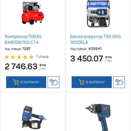
Компрессор FUBAG
Бензогенератор TSS SGG
B4800B/100 СТ4
9000ELA
Код товара:
1287
Код товара:
409941
3 450.07
1 отзыв
BYN
с НДС
2 746.63
BYN
с НДС
В КОРЗИНУ
В КОРЗИНУ