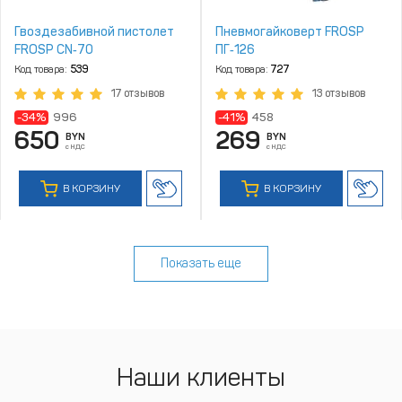
Гвоздезабивной пистолет
Пневмогайковерт FROSP
FROSP CN‑70
ПГ‑126
Код товара:
539
Код товара:
727
17 отзывов
13 отзывов
-34%
996
-41%
458
650
269
BYN
BYN
с НДС
с НДС
В КОРЗИНУ
В КОРЗИНУ
Показать еще
Наши клиенты