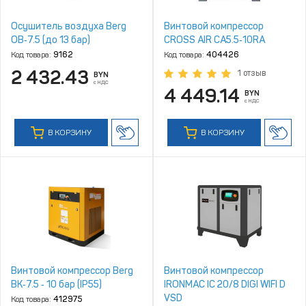
Осушитель воздуха Berg
Винтовой компрессор
ОВ‑7.5 (до 13 бар)
CROSS AIR CA5.5‑10RA
Код товара:
9162
Код товара:
404426
2 432.43
1 отзыв
BYN
с НДС
4 449.14
BYN
с НДС
В КОРЗИНУ
В КОРЗИНУ
Винтовой компрессор Berg
Винтовой компрессор
ВК‑7.5 ‑ 10 бар (IP55)
IRONMAC IC 20/8 DIGI WIFI D
VSD
Код товара:
412975