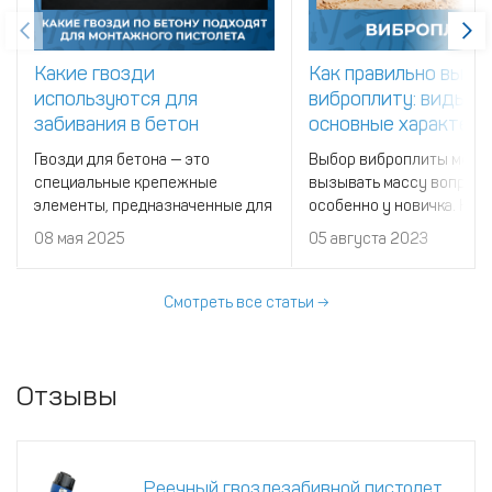
Какие гвозди
Как правильно выбр
используются для
виброплиту: виды и
забивания в бетон
основные характер
Гвозди для бетона — это
Выбор виброплиты може
специальные крепежные
вызывать массу вопросо
элементы, предназначенные для
особенно у новичка. На
прямого монтажа к бетонным
эффективность работы с
08 мая 2025
05 августа 2023
конструкциям.
инструментов влияет
множество самых разны
технических особенност
Смотреть все статьи →
Иногда далеко не очевид
Отзывы
Реечный гвоздезабивной пистолет