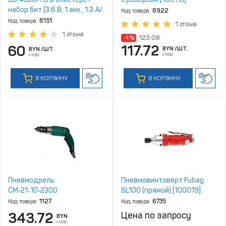
набор бит (3.6 В, 1 акк., 1.3 А/
Код товара:
6922
ч Li‑Ion, 1 скор., 3.9 Нм,
Код товара:
6151
1 отзыв
шурупы до 5 мм)
1 отзыв
-4%
123.08
117.72
60
BYN
/ШТ.
BYN
/ШТ.
с НДС
с НДС
В КОРЗИНУ
В КОРЗИНУ
Пневмодрель
Пневмовинтоверт Fubag
СМ‑21‑10‑2300
SL100 (прямой) [100019]
Код товара:
1127
Код товара:
6735
343.72
Цена по запросу
BYN
с НДС