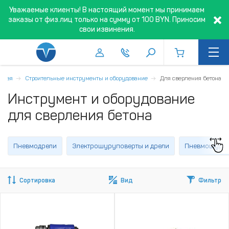
Уважаемые клиенты! В настоящий момент мы принимаем
заказы от физ.лиц только на сумму от 100 BYN. Приносим
свои извинения.
авная
Строительные инструменты и оборудование
Для сверления бетона
Инструмент и оборудование
для сверления бетона
Пневмодрели
Электрошуруповерты и дрели
Пневмошуруп
Сортировка
Вид
Фильтр