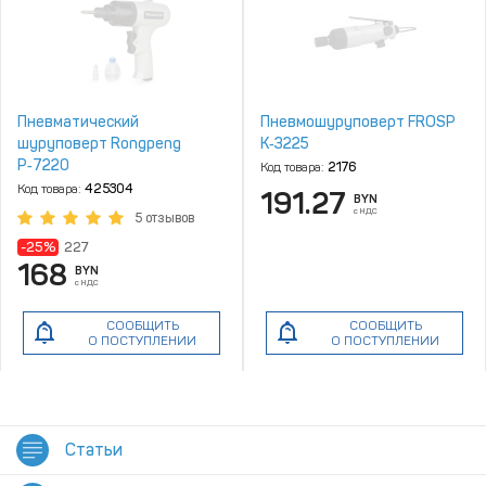
Пневматический
Пневмошуруповерт FROSP
шуруповерт Rongpeng
К‑3225
P‑7220
Код товара:
2176
Код товара:
425304
191.27
BYN
с НДС
5 отзывов
-25%
227
168
BYN
с НДС
СООБЩИТЬ
СООБЩИТЬ
О ПОСТУПЛЕНИИ
О ПОСТУПЛЕНИИ
Статьи