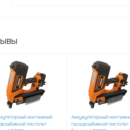
крепления в отделочных и
декоративных работах.
зывы
муляторный монтажный
Аккумуляторный монтажн
дезабивной пистолет
гвоздезабивной пистолет