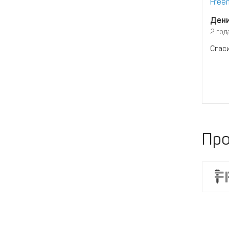
Free
Дени
2 год
Спаси
Про