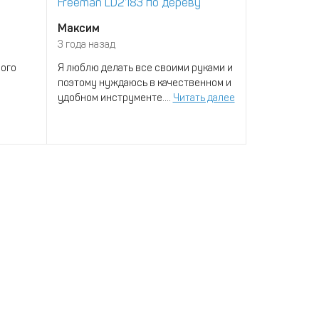
Freeman LD2183 по дереву
Freeman LD
Максим
Арсений С
3 года назад
4 года назад
ого
Я люблю делать все своими руками и
Это лучший 
поэтому нуждаюсь в качественном и
монтажный п
удобном инструменте....
Читать далее
когда-либо в