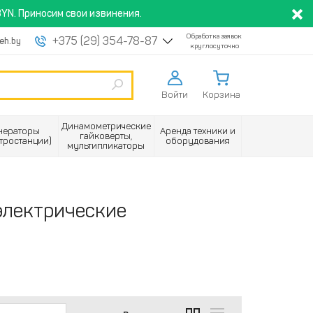
YN. Приносим свои извинения.
Обработка заявок
+375 (29) 354-78-87
eh.by
круглосуточно
Войти
Корзина
Динамометрические
нераторы
Аренда техники и
гайковерты,
ктростанции)
оборудования
мультипликаторы
электрические