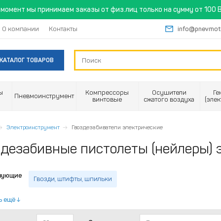
момент мы принимаем заказы от физ.лиц только на сумму от 100 B
О компании
Контакты
info@pnevmot
КАТАЛОГ ТОВАРОВ
ы
Компрессоры
Осушители
Ге
Пневмоинструмент
винтовые
сжатого воздуха
(эле
Электроинструмент
Гвоздезабиватели электрические
здезабивные пистолеты (нейлеры) 
вующие
Гвозди, штифты, шпильки
ь ещё