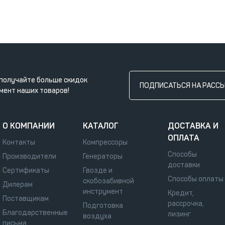
получайте больше скидок
ПОДПИСАТЬСЯ НА РАСС
мент наших товаров!
О КОМПАНИИ
КАТАЛОГ
ДОСТАВКА И
ОПЛАТА
Контакты
Компрессоры
Способы
Производители
Генераторы
доставки
Сертификаты
Гвозде и
Способы оплаты
скобозабивной
Дилерам
инструмент
Кредит,
Поставщикам
рассрочка,
Подготовка
Благодарственные
лизинг
воздуха
письма