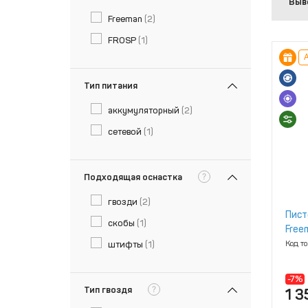
Выв
Freeman
(2)
FROSP
(1)
А
Тип питания
аккумуляторный
(2)
сетевой
(1)
?
Подходящая оснастка
гвозди
(2)
Пист
скобы
(1)
Free
отде
Код т
штифты
(1)
-7%
?
Тип гвоздя
1 3