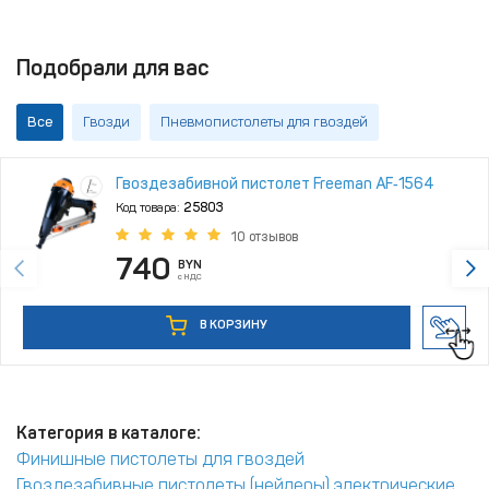
Подобрали для вас
Все
Гвозди
Пневмопистолеты для гвоздей
Гвоздезабивной пистолет Freeman AF‑1564
Код товара:
25803
10 отзывов
740
BYN
с НДС
В КОРЗИНУ
Категория в каталоге:
Финишные пистолеты для гвоздей
Гвоздезабивные пистолеты (нейлеры) электрические