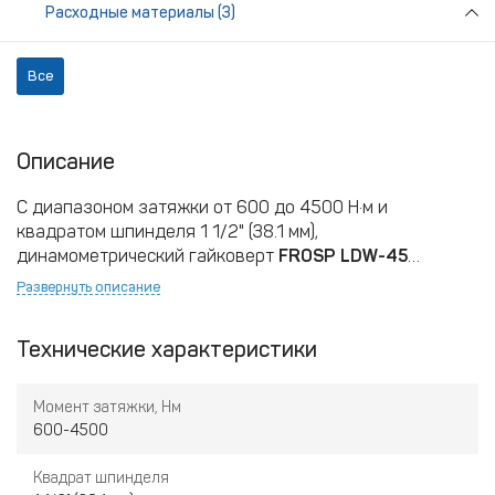
Расходные материалы (3)
Все
Описание
С диапазоном затяжки от 600 до 4500 Н·м и
квадратом шпинделя 1 1/2" (38.1 мм),
динамометрический гайковерт
FROSP LDW-45
идеально подходит для работы с крепежами,
Развернуть описание
требующими высокой мощности и точности. ЖК-
цифровой дисплей показывает заданное значение
Технические характеристики
силы затягивания, и инструмент автоматически
отключается при достижении заданного значения с
точностью до 5%. Бесщеточный двигатель 18 В делает
Момент затяжки, Нм
инструмент компактным и удобным в использовании.
600-4500
Функция компенсации крутящего момента
гарантирует точность при любых изменениях
Квадрат шпинделя