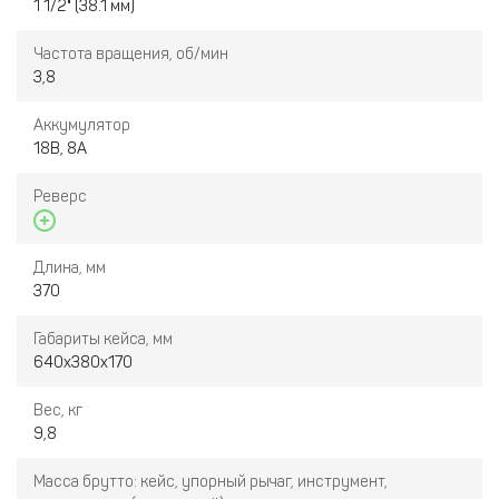
мощности, а интеллектуальная функция подбора
1 1/2" (38.1 мм)
крутящего момента автоматически подбирает нужные
параметры для различных типов болтов.
Частота вращения, об/мин
3,8
Аккумулятор
18В, 8А
Реверс
Длина, мм
370
Габариты кейса, мм
640х380х170
Вес, кг
9,8
Масса брутто: кейс, упорный рычаг, инструмент,