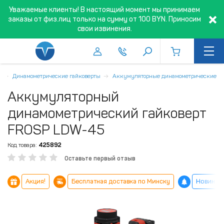
Уважаемые клиенты! В настоящий момент мы принимаем
заказы от физ.лиц только на сумму от 100 BYN. Приносим
свои извинения.
я
Динамометрические гайковерты
Аккумуляторные динамометрические
Аккумуляторный
динамометрический гайковерт
FROSP LDW-45
Код товара:
425892
Оставьте первый отзыв
Акция!
Бесплатная доставка по Минску
Новинка