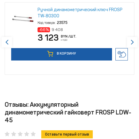
Ручной динамометрический ключ FROSP
TW‑80300
Код товара:
23575
-66%
9 408
3 123
BYN
/ШТ.
с НДС
В КОРЗИНУ
Отзывы: Аккумуляторный
динамометрический гайковерт FROSP LDW-
45
Оставьте первый отзыв