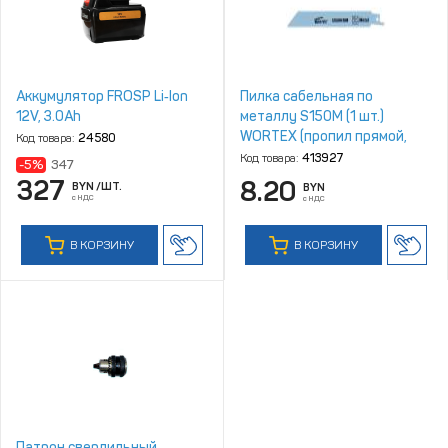
Аккумулятор FROSP Li‑Ion
Пилка сабельная по
12V, 3.0Ah
металлу S150M (1 шт.)
WORTEX (пропил прямой,
Код товара:
24580
тонкий, для базовых работ)
Код товара:
413927
-5%
347
327
8.20
BYN
/ШТ.
BYN
с НДС
с НДС
В КОРЗИНУ
В КОРЗИНУ
Патрон сверлильный