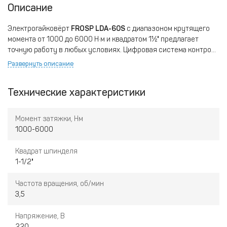
Описание
Электрогайковёрт
FROSP LDA-60S
с диапазоном крутящего
момента от 1000 до 6000 Н·м и квадратом 1½" предлагает
точную работу в любых условиях. Цифровая система контроля
с ЖК-дисплеем делает затяжку ещё более точной.
Развернуть описание
Односкоростной режим и наличие реверса делают его
удобным в использовании. Прочный корпус и эргономичная
Технические характеристики
рукоятка обеспечивают комфортную эксплуатацию.
Момент затяжки, Нм
1000-6000
Квадрат шпинделя
1-1/2"
Частота вращения, об/мин
3,5
Напряжение, В
220