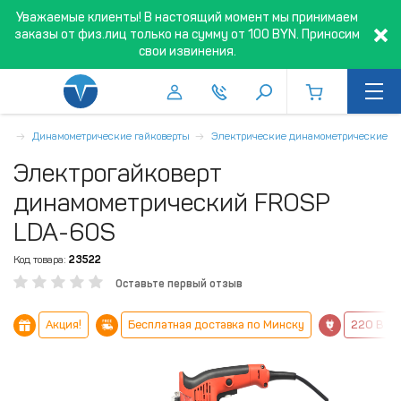
Уважаемые клиенты! В настоящий момент мы принимаем
заказы от физ.лиц только на сумму от 100 BYN. Приносим
свои извинения.
ая
Динамометрические гайковерты
Электрические динамометрические
Электрогайковерт
динамометрический FROSP
LDA-60S
Код товара:
23522
Оставьте первый отзыв
Акция!
Бесплатная доставка по Минску
220 В