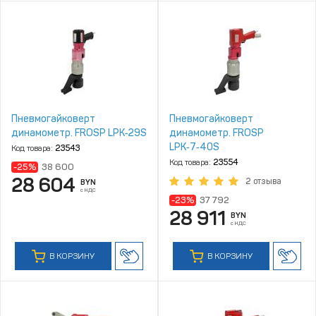
Пневмогайковерт
Пневмогайковерт
динамометр. FROSP LPK‑29S
динамометр. FROSP
LPK‑7‑40S
Код товара:
23543
Код товара:
23554
-25%
38 600
28 604
2 отзыва
BYN
с НДС
-23%
37 792
28 911
BYN
с НДС
В КОРЗИНУ
В КОРЗИНУ