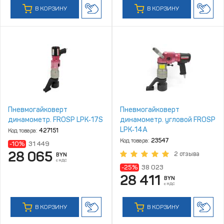
В КОРЗИНУ
В КОРЗИНУ
Пневмогайковерт
Пневмогайковерт
динамометр. FROSP LPK‑17S
динамометр. угловой FROSP
LPK‑14A
Код товара:
427151
Код товара:
23547
-10%
31 449
28 065
2 отзыва
BYN
с НДС
-25%
38 023
28 411
BYN
с НДС
В КОРЗИНУ
В КОРЗИНУ