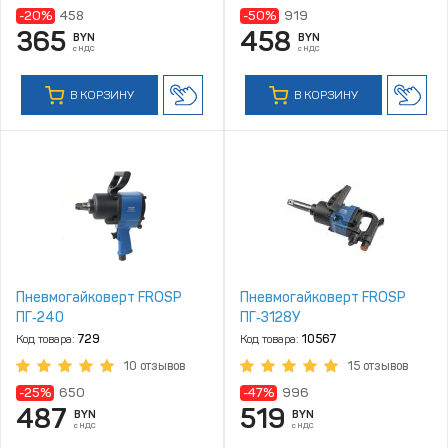
-20%
458
-50%
919
365
458
BYN
BYN
с НДС
с НДС
В КОРЗИНУ
В КОРЗИНУ
Пневмогайковерт FROSP
Пневмогайковерт FROSP
ПГ‑240
ПГ‑3128У
Код товара:
729
Код товара:
10567
10 отзывов
15 отзывов
-25%
650
-47%
996
487
519
BYN
BYN
с НДС
с НДС