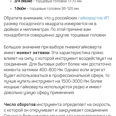
3/4 дюйма
– торцевые головки 17-70 мм.
1 дюйм
– торцевые головки 36-120 мм.
Обратите внимание, что у российских
гайковертов ИП
размер посадочного квадрата измеряется не в
дюймах и миллиметрах. По этой причине вам
понадобятся совершенно другие торцевые головки.
Большое значение при выборе пневмогайковерта
имеет
момент затяжки
. Эта характеристика прямо
влияет на силу, с которой инструмент воздействует на
соединение. Для бытовых работ более чем достаточно
момента затяжки 400-800 Нм. Однако если агрегат
будет использоваться в профессиональной сфере, то
лучше купить инструмент на 1500-3000 Нм. Более
мощные гайковерты используются редко и имеют
довольно узкую сферу применения.
Число оборотов
инструмента определяет на скорость,
с которой он откручивает и закручивает соединения.
Однако в большинстве случаев эта характеристика не