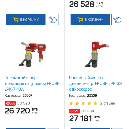
26 528
BYN
с НДС
В КОРЗИНУ
В КОРЗИНУ
Пневмогайковерт
Пневмогайковерт
динамометр. угловой FROSP
динамометр. FROSP LPK‑39
LPK‑7‑13A
односкорос.
Код товара:
23557
Код товара:
23539
-26%
36 523
2 отзыва
26 720
BYN
-25%
36 254
с НДС
27 181
BYN
с НДС