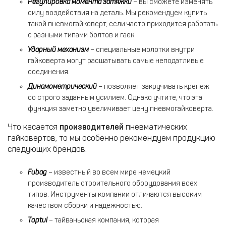
Регулировка момента затяжки
– вы сможете изменять
силу воздействия на деталь. Мы рекомендуем купить
такой пневмогайковерт, если часто приходится работать
с разными типами болтов и гаек.
Ударный механизм
– специальные молотки внутри
гайковерта могут расшатывать самые неподатливые
соединения.
Динамометрический
– позволяет закручивать крепеж
со строго заданным усилием. Однако учтите, что эта
функция заметно увеличивает цену пневмогайковерта.
Что касается
производителей
пневматических
гайковертов, то мы особенно рекомендуем продукцию
следующих брендов:
Fubag
– известный во всем мире немецкий
производитель строительного оборудования всех
типов. Инструменты компании отличаются высоким
качеством сборки и надежностью.
Toptul
– тайваньская компания, которая