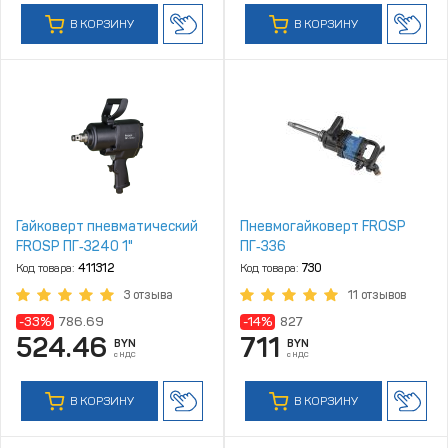
В КОРЗИНУ
В КОРЗИНУ
Гайковерт пневматический
Пневмогайковерт FROSP
FROSP ПГ‑3240 1"
ПГ‑336
Код товара:
411312
Код товара:
730
3 отзыва
11 отзывов
-33%
786.69
-14%
827
524.46
711
BYN
BYN
с НДС
с НДС
В КОРЗИНУ
В КОРЗИНУ