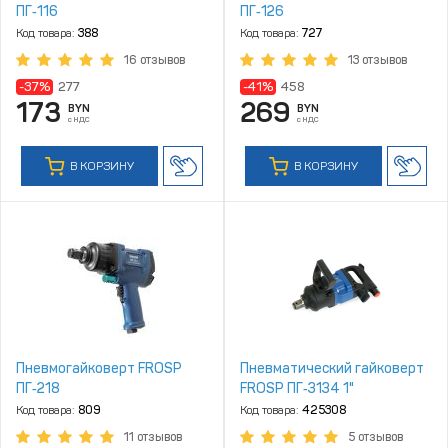
ПГ‑116
ПГ‑126
Код товара:
388
Код товара:
727
16 отзывов
13 отзывов
-37%
277
-41%
458
173
269
BYN
BYN
с НДС
с НДС
В КОРЗИНУ
В КОРЗИНУ
Пневмогайковерт FROSP
Пневматический гайковерт
ПГ‑218
FROSP ПГ‑3134 1"
Код товара:
809
Код товара:
425308
11 отзывов
5 отзывов