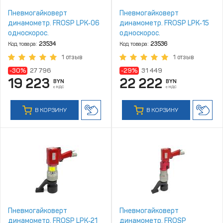
Пневмогайковерт
Пневмогайковерт
динамометр. FROSP LPK‑06
динамометр. FROSP LPK‑15
односкорос.
односкорос.
Код товара:
23534
Код товара:
23536
1 отзыв
1 отзыв
-30%
27 796
-29%
31 449
19 223
22 222
BYN
BYN
с НДС
с НДС
В КОРЗИНУ
В КОРЗИНУ
Пневмогайковерт
Пневмогайковерт
динамометр. FROSP LPK‑21
динамометр. FROSP