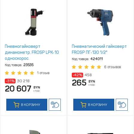
Пневмогайковерт
Пневматический гайковерт
динамометр. FROSP LPK‑10
FROSP ПГ‑130 1/2"
односкорос.
Код товара:
424011
Код товара:
23535
6 отзывов
1 отзыв
-42%
458
265
-31%
30 218
BYN
с НДС
20 607
BYN
с НДС
В КОРЗИНУ
В КОРЗИНУ