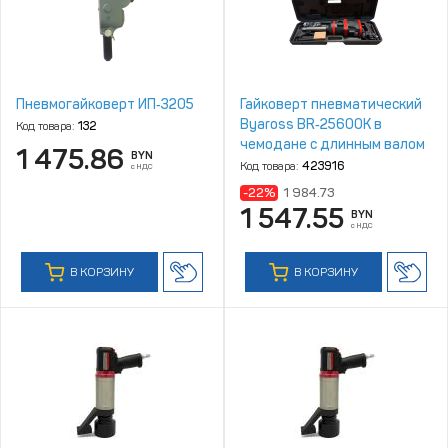
Пневмогайковерт ИП‑3205
Гайковерт пневматический
Byaross BR‑25600К в
Код товара:
132
чемодане с длинным валом
1 475.86
BYN
Код товара:
423916
с НДС
-22%
1 984.73
1 547.55
BYN
с НДС
В КОРЗИНУ
В КОРЗИНУ