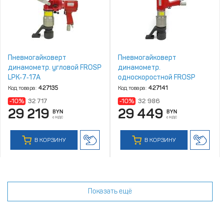
Пневмогайковерт
Пневмогайковерт
динамометр. угловой FROSP
динамометр.
LPK‑7‑17A
односкоростной FROSP
LPK‑46
Код товара:
427135
Код товара:
427141
-10%
32 717
-10%
32 986
29 219
29 449
BYN
BYN
с НДС
с НДС
В КОРЗИНУ
В КОРЗИНУ
Показать ещё