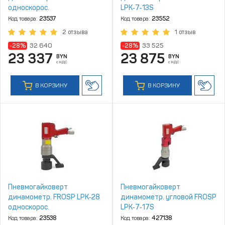
односкорос.
LPK‑7‑13S
Код товара:
23537
Код товара:
23552
2 отзыва
1 отзыв
-28%
32 640
-28%
33 525
23 337
23 875
BYN
BYN
с НДС
с НДС
В КОРЗИНУ
В КОРЗИНУ
Пневмогайковерт
Пневмогайковерт
динамометр. FROSP LPK‑28
динамометр. угловой FROSP
односкорос.
LPK‑7‑17S
Код товара:
23538
Код товара:
427138