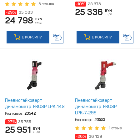
-10%
28 373
3 отзыва
25 336
BYN
-29%
35 063
с НДС
24 798
BYN
с НДС
В КОРЗИНУ
В КОРЗИНУ
Пневмогайковерт
Пневмогайковерт
динамометр. FROSP LPK‑14S
динамометр. FROSP
LPK‑7‑29S
Код товара:
23542
Код товара:
23553
-27%
35 755
25 951
1 отзыв
BYN
с НДС
-26%
36 139