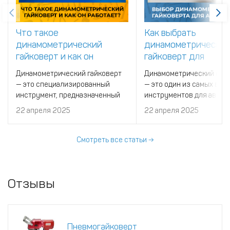
Что такое
Как выбрать
динамометрический
динамометрически
гайковерт и как он
гайковерт для
работает?
автосервиса
Динамометрический гайковерт
Динамометрический гай
— это специализированный
— это один из самых важ
инструмент, предназначенный
инструментов для автос
для точной затяжки болтов, гаек
необходимый для точной
22 апреля 2025
22 апреля 2025
и других резьбовых соединений
затяжки болтов и гаек с
с определённым крутящим
заданным моментом.
моментом.
Смотреть все статьи →
Отзывы
Пневмогайковерт