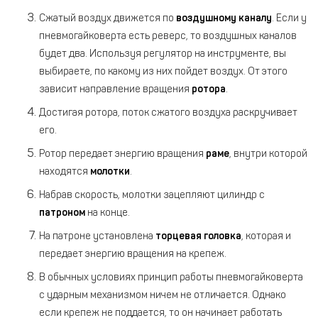
Сжатый воздух движется по
воздушному каналу
. Если у
пневмогайковерта есть реверс, то воздушных каналов
будет два. Используя регулятор на инструменте, вы
выбираете, по какому из них пойдет воздух. От этого
зависит направление вращения
ротора
.
Достигая ротора, поток сжатого воздуха раскручивает
его.
Ротор передает энергию вращения
раме
, внутри которой
находятся
молотки
.
Набрав скорость, молотки зацепляют цилиндр с
патроном
на конце.
На патроне установлена
торцевая головка
, которая и
передает энергию вращения на крепеж.
В обычных условиях принцип работы пневмогайковерта
с ударным механизмом ничем не отличается. Однако
если крепеж не поддается, то он начинает работать