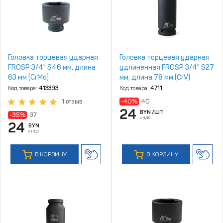
Головка торцевая ударная
Головка торцевая ударная
FROSP 3/4" S46 мм, длина
удлиненная FROSP 3/4" S27
63 мм (CrMo)
мм, длина 78 мм (CrV)
Код товара:
413393
Код товара:
4711
-40%
40
1 отзыв
24
BYN
/ШТ.
-35%
37
с НДС
24
BYN
с НДС
В КОРЗИНУ
В КОРЗИНУ