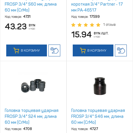
FROSP 3/4" S60 мм, длина
короткая 3/4'' Partner ‑ 17
60 мм (CrMo)
мм PA‑46517
Код товара:
4731
Код товара:
17599
43.23
1 отзыв
BYN
с НДС
15.94
BYN
/ШТ.
с НДС
В КОРЗИНУ
В КОРЗИНУ
Головка торцевая ударная
Головка торцевая ударная
FROSP 3/4" S24 мм, длина
FROSP 3/4" S46 мм, длина
60 мм (CrMo)
60 мм (CrMo)
Код товара:
4708
Код товара:
4727