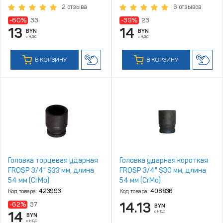
2 отзыва
6 отзывов
-60%
33
-39%
23
13
14
BYN
BYN
с НДС
с НДС
В КОРЗИНУ
В КОРЗИНУ
Головка торцевая ударная
Головка ударная короткая
FROSP 3/4" S33 мм, длина
FROSP 3/4" S30 мм, длина
54 мм (CrMo)
54 мм (CrMo)
Код товара:
423993
Код товара:
406836
14.13
-62%
37
BYN
с НДС
14
BYN
с НДС