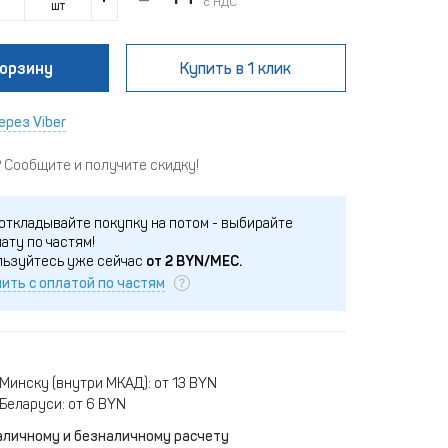
с НДС
шт
корзину
Купить
в 1 клик
ерез Viber
Сообщите и получите скидку!
откладывайте покупку на потом - выбирайте
ату по частям!
льзуйтесь уже сейчас
от
2
BYN/МЕС.
ить с оплатой по частям
Минску (внутри МКАД): от 13 BYN
Беларуси: от 6 BYN
аличному и безналичному расчету