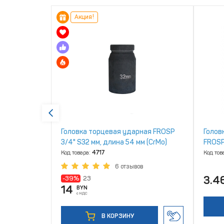
Акция!
ROSP
Головка торцевая ударная FROSP
Голов
м (CrMo)
3/4" S32 мм, длина 54 мм (CrMo)
FROSP 
Код товара:
4717
Код тов
6 отзывов
3.4
-39%
23
14
BYN
с НДС
В КОРЗИНУ