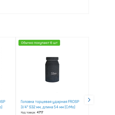
Обычно покупают 6 шт
Акция!
OSP
Головка торцевая ударная FROSP
Головка то
o)
3/4" S32 мм, длина 54 мм (CrMo)
3/4" S24 мм,
Код товара:
4717
Код товара:
41