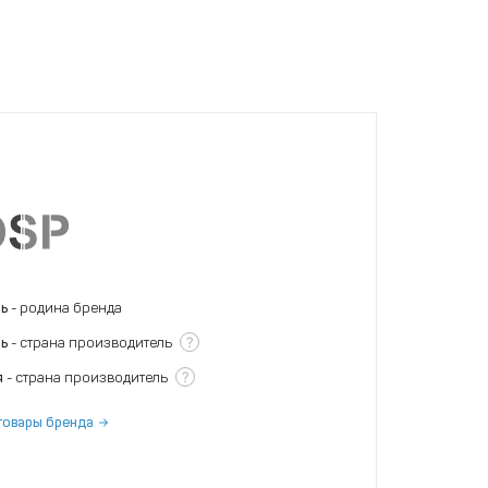
нь
- родина бренда
?
нь
- страна производитель
?
я
- страна производитель
товары бренда