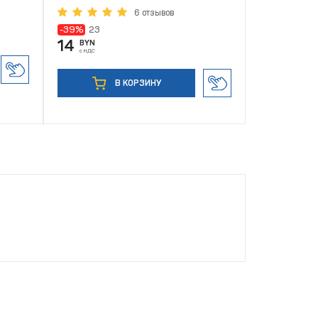
6 отзывов
-39%
23
-60%
33
14
13
BYN
BYN
с НДС
с НДС
В КОРЗИНУ