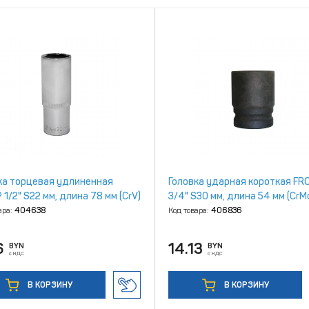
ка торцевая удлиненная
Головка ударная короткая FR
1/2" S22 мм, длина 78 мм (CrV)
3/4" S30 мм, длина 54 мм (CrM
ара:
404638
Код товара:
406836
6
14.13
BYN
BYN
с НДС
с НДС
В КОРЗИНУ
В КОРЗИНУ