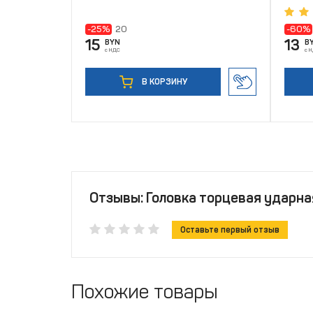
-25%
20
-60%
15
13
BYN
B
с НДС
с 
В КОРЗИНУ
Отзывы: Головка торцевая ударная
Оставьте первый отзыв
Похожие товары