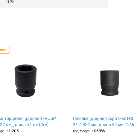
0,35
ция!
ка торцевая ударная FROSP
Головка ударная короткая FR
27 мм, длина 54 мм (CrV)
3/4" S30 мм, длина 54 мм (CrM
ара:
411205
Код товара:
406836