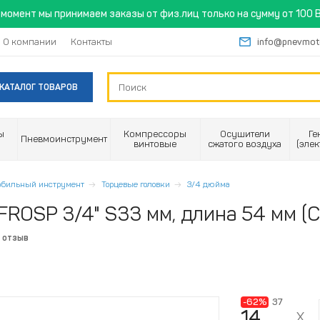
момент мы принимаем заказы от физ.лиц только на сумму от 100 B
О компании
Контакты
info@pnevmot
КАТАЛОГ ТОВАРОВ
ы
Компрессоры
Осушители
Ге
Пневмоинструмент
винтовые
сжатого воздуха
(эле
обильный инструмент
Торцевые головки
3/4 дюйма
FROSP 3/4" S33 мм, длина 54 мм (C
 отзыв
-62%
37
14