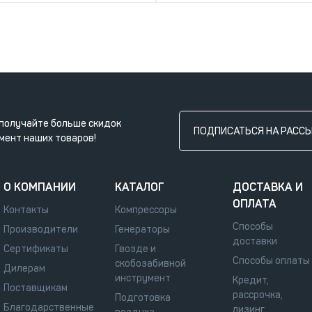
получайте больше скидок
ПОДПИСАТЬСЯ НА РАСС
мент наших товаров!
О КОМПАНИИ
КАТАЛОГ
ДОСТАВКА И
ОПЛАТА
Контакты
Компрессоры
Способы
Производители
Генераторы
доставки
Сертификаты
Гвозде и
Способы оплаты
скобозабивной
Дилерам
инструмент
Кредит,
Поставщикам
рассрочка,
Подготовка
Благодарственные
лизинг