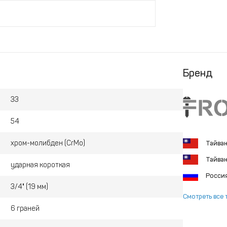
Бренд
33
54
хром-молибден (CrMo)
Тайва
Тайва
ударная короткая
Росси
3/4" (19 мм)
Смотреть все 
6 граней