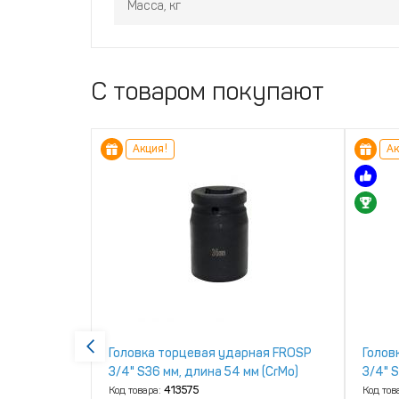
Масса, кг
С товаром покупают
Акция!
Ак
ная FROSP
Головка торцевая ударная FROSP
Голов
м (CrV)
3/4" S36 мм, длина 54 мм (CrMo)
3/4" S
Код товара:
413575
Код тов