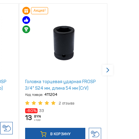
Акция!
OSP
Головка торцевая ударная FROSP
Головка то
o)
3/4" S24 мм, длина 54 мм (CrV)
1/2" S9 мм, 
Код товара:
411204
Код товара:
46
2 отзыва
2.68
-60%
33
BYN
с НДС
13
BYN
с НДС
В КОРЗИНУ