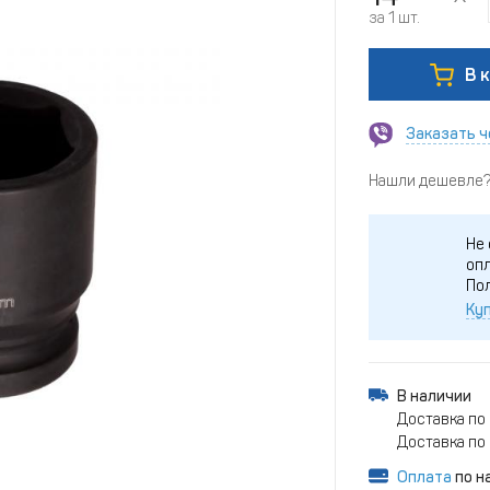
за 1 шт.
В 
Заказать ч
Нашли дешевле? 
Не 
опл
По
Куп
В наличии
Доставка по 
Доставка по 
Оплата
по н