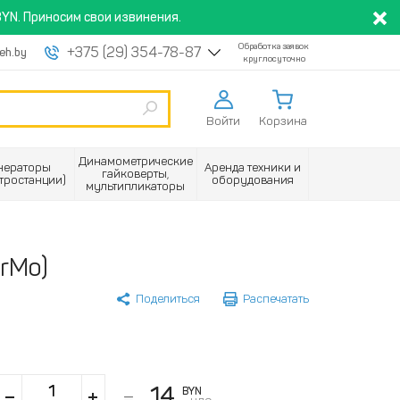
YN. Приносим свои извинения.
Обработка заявок
+375 (29) 354-78-87
eh.by
круглосуточно
Войти
Корзина
Динамометрические
нераторы
Аренда техники и
гайковерты,
ктростанции)
оборудования
мультипликаторы
rMo)
Поделиться
Распечатать
14
BYN