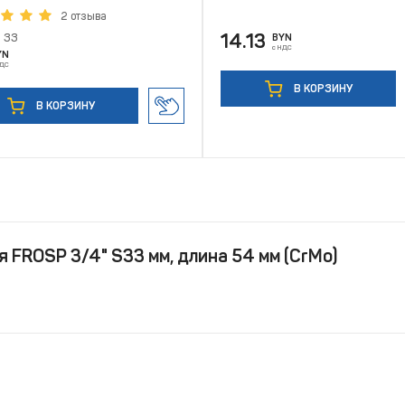
2 отзыва
14.13
33
BYN
с НДС
YN
НДС
В КОРЗИНУ
В КОРЗИНУ
 FROSP 3/4" S33 мм, длина 54 мм (CrMo)