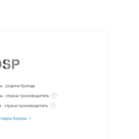
нь
- родина бренда
?
нь
- страна производитель
?
я
- страна производитель
товары бренда