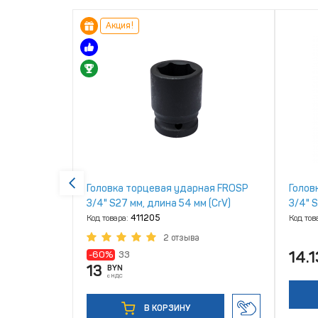
Акция!
 ПГ‑240
Головка торцевая ударная FROSP
Голов
3/4" S27 мм, длина 54 мм (CrV)
3/4" 
Код товара:
411205
Код тов
в
2 отзыва
14.1
-60%
33
13
BYN
с НДС
В КОРЗИНУ