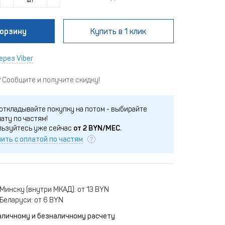
корзину
Купить
в 1 клик
ерез Viber
Сообщите и получите скидку!
откладывайте покупку на потом - выбирайте
ату по частям!
льзуйтесь уже сейчас
от
2
BYN/МЕС.
ить с оплатой по частям
Минску (внутри МКАД): от 13 BYN
Беларуси: от 6 BYN
аличному и безналичному расчету