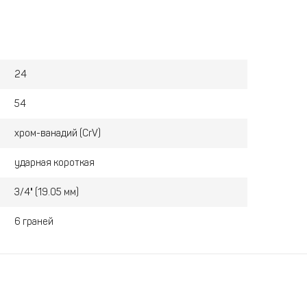
т детали. Энергия вращения передается равномерно.
. Делает головку устойчивой к высоким температурам
24
54
хром-ванадий (CrV)
ударная короткая
3/4" (19.05 мм)
6 граней