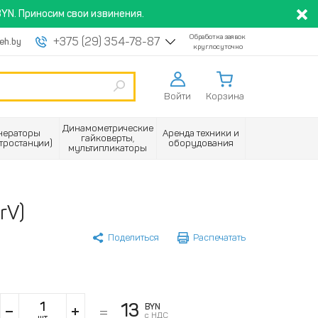
YN. Приносим свои извинения.
Обработка заявок
+375 (29) 354-78-87
eh.by
круглосуточно
Войти
Корзина
Динамометрические
нераторы
Аренда техники и
гайковерты,
ктростанции)
оборудования
мультипликаторы
rV)
Поделиться
Распечатать
13
BYN
с НДС
шт