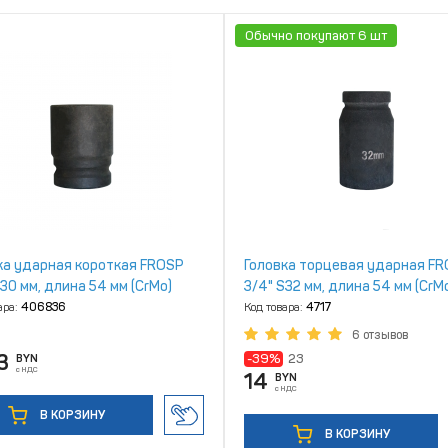
Обычно покупают 6 шт
ка ударная короткая FROSP
Головка торцевая ударная F
S30 мм, длина 54 мм (CrMo)
3/4" S32 мм, длина 54 мм (CrM
ара:
406836
Код товара:
4717
6 отзывов
3
-39%
23
BYN
с НДС
14
BYN
с НДС
В КОРЗИНУ
В КОРЗИНУ