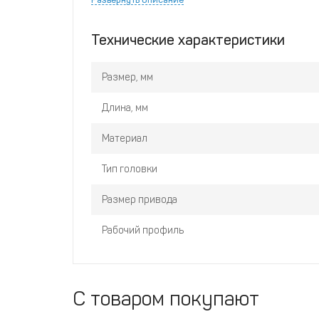
Шестигранная
– обеспечивает хороший захва
Хром-ванадий
– повышает прочность металла
Технические характеристики
и к образованию коррозии.
Размер, мм
Длина, мм
Материал
Тип головки
Размер привода
Рабочий профиль
С товаром покупают