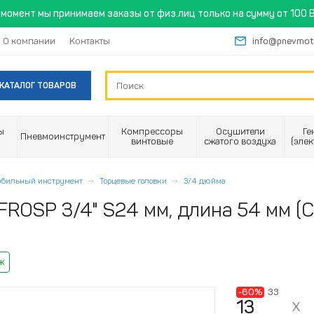
момент мы принимаем заказы от физ.лиц только на сумму от 100 B
О компании
Контакты
info@pnevmot
КАТАЛОГ ТОВАРОВ
ы
Компрессоры
Осушители
Ге
Пневмоинструмент
винтовые
сжатого воздуха
(эле
обильный инструмент
Торцевые головки
3/4 дюйма
FROSP 3/4" S24 мм, длина 54 мм (C
ж
-60%
33
13