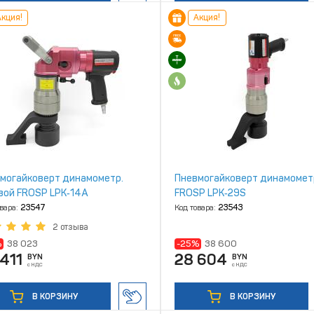
кция!
Акция!
могайковерт динамометр.
Пневмогайковерт динамомет
вой FROSP LPK‑14A
FROSP LPK‑29S
овара:
23547
Код товара:
23543
2 отзыва
%
38 023
-25%
38 600
411
28 604
BYN
BYN
с НДС
с НДС
В КОРЗИНУ
В КОРЗИНУ