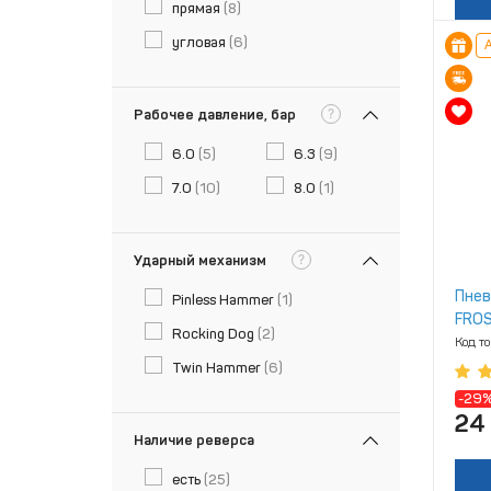
прямая
(8)
угловая
(6)
А
?
Рабочее давление, бар
6.0
(5)
6.3
(9)
7.0
(10)
8.0
(1)
?
Ударный механизм
Пнев
Pinless Hammer
(1)
FROS
Rocking Dog
(2)
Код т
Twin Hammer
(6)
-29
24
Наличие реверса
есть
(25)