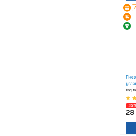
А
Пнев
угло
Код т
-25
28 