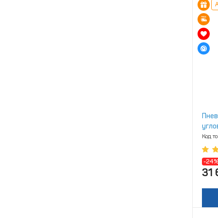
А
Пнев
угло
Код т
-24
31