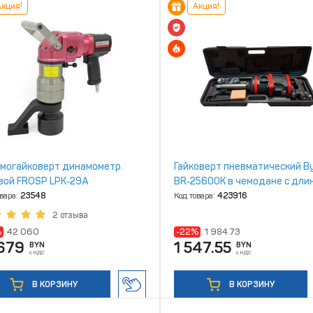
кция!
Акция!
могайковерт динамометр.
Гайковерт пневматический B
вой FROSP LPK‑29A
BR‑25600К в чемодане с дли
валом
овара:
23548
Код товара:
423916
2 отзыва
%
42 060
-22%
1 984.73
 679
1 547.55
BYN
BYN
с НДС
с НДС
В КОРЗИНУ
В КОРЗИНУ