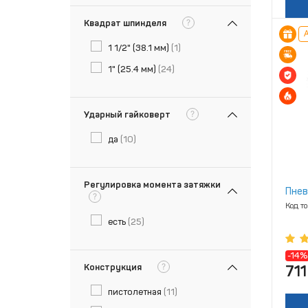
?
Квадрат шпинделя
А
1 1/2" (38.1 мм)
(1)
1" (25.4 мм)
(24)
?
Ударный гайковерт
да
(10)
Регулировка момента затяжки
Пнев
?
Код т
есть
(25)
-14%
?
Конструкция
711
пистолетная
(11)