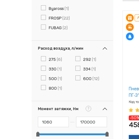
Byaross
(1)
А
FROSP
(22)
FUBAG
(2)
Расход воздуха, л/мин
275
(6)
292
(1)
330
(1)
334
(1)
500
(1)
600
(12)
800
(1)
Пнев
ПГ‑31
Код т
?
Момент затяжки, Нм
-50
45