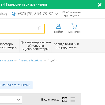
YN. Приносим свои извинения.
Обработка заявок
+375 (29) 354-78-87
eh.by
круглосуточно
Войти
Корзина
Динамометрические
нераторы
Аренда техники и
гайковерты,
ктростанции)
оборудования
мультипликаторы
а и гаража
Пневмогайковёрты
1 дюйм
шланги с фитингами
Вид списка: