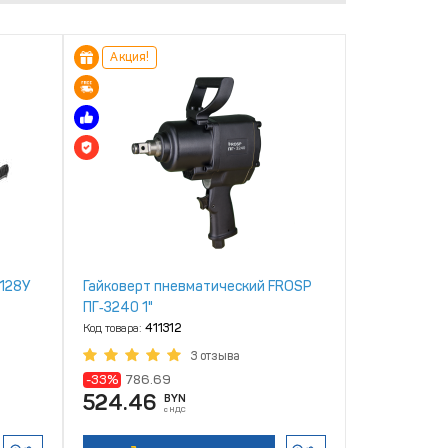
Акция!
128У
Гайковерт пневматический FROSP
ПГ‑3240 1"
Код товара:
411312
3 отзыва
-33%
786.69
524.46
BYN
с НДС