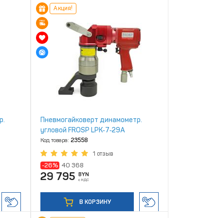
Акция!
р.
Пневмогайковерт динамометр.
угловой FROSP LPK‑7‑29A
Код товара:
23558
1 отзыв
-26%
40 368
29 795
BYN
с НДС
В КОРЗИНУ