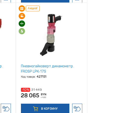
Акция!
р.
Пневмогайковерт динамометр.
FROSP LPK‑17S
Код товара:
427151
-10%
31 449
28 065
BYN
с НДС
В КОРЗИНУ