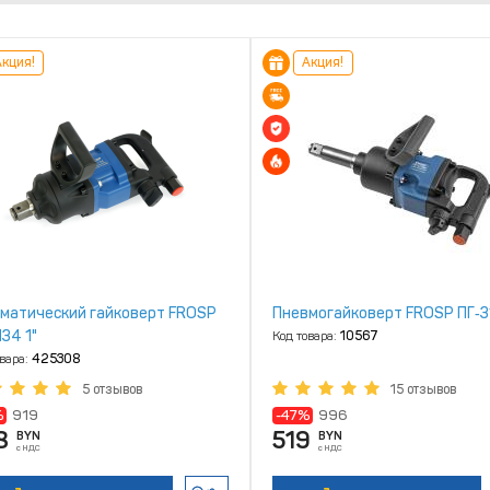
кция!
Акция!
матический гайковерт FROSP
Пневмогайковерт FROSP ПГ‑3
34 1"
Код товара:
10567
овара:
425308
5 отзывов
15 отзывов
%
919
-47%
996
8
519
BYN
BYN
с НДС
с НДС