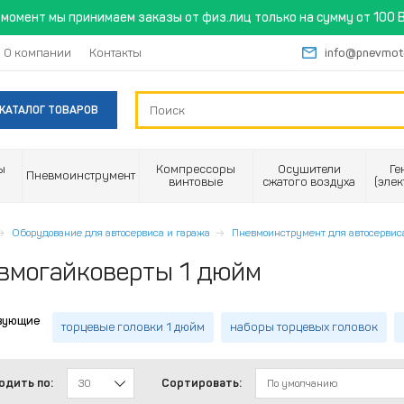
момент мы принимаем заказы от физ.лиц только на сумму от 100 B
О компании
Контакты
info@pnevmot
КАТАЛОГ ТОВАРОВ
ы
Компрессоры
Осушители
Ге
Пневмоинструмент
винтовые
сжатого воздуха
(эле
Оборудование для автосервиса и гаража
Пневмоинструмент для автосервис
вмогайковерты 1 дюйм
вующие
торцевые головки 1 дюйм
наборы торцевых головок
одить по:
Сортировать:
30
По умолчанию