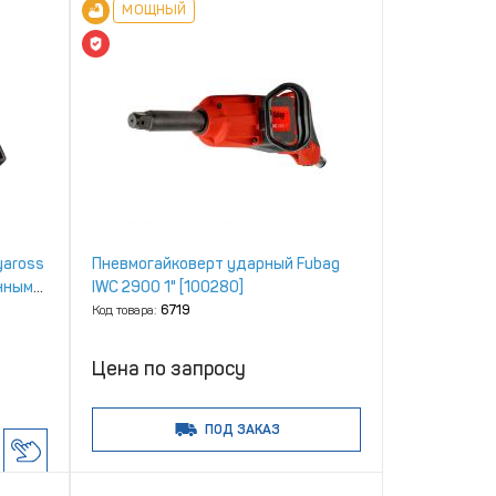
МОЩНЫЙ
yaross
Пневмогайковерт ударный Fubag
нным
IWC 2900 1" [100280]
Код товара:
6719
Цена по запросу
ПОД ЗАКАЗ