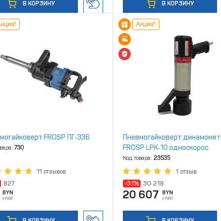
В КОРЗИНУ
В КОРЗИНУ
кция!
Акция!
могайковерт FROSP ПГ‑336
Пневмогайковерт динамомет
FROSP LPK‑10 односкорос.
овара:
730
Код товара:
23535
11 отзывов
1 отзыв
827
-31%
30 218
20 607
BYN
BYN
с НДС
с НДС
В КОРЗИНУ
В КОРЗИНУ