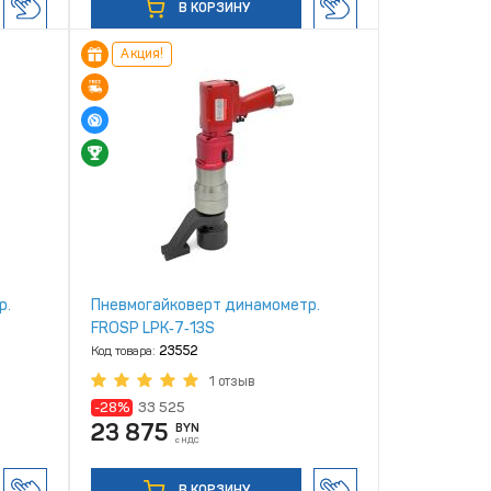
В КОРЗИНУ
Акция!
р.
Пневмогайковерт динамометр.
FROSP LPK‑7‑13S
Код товара:
23552
1 отзыв
-28%
33 525
23 875
BYN
с НДС
В КОРЗИНУ