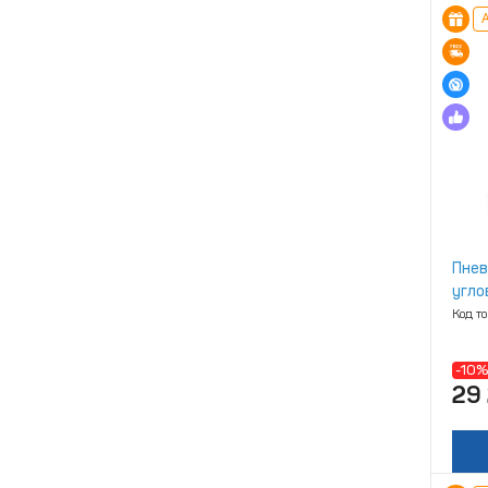
А
Пнев
угло
Код т
-10%
29