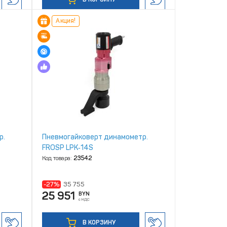
Акция!
р.
Пневмогайковерт динамометр.
FROSP LPK‑14S
Код товара:
23542
-27%
35 755
25 951
BYN
с НДС
В КОРЗИНУ