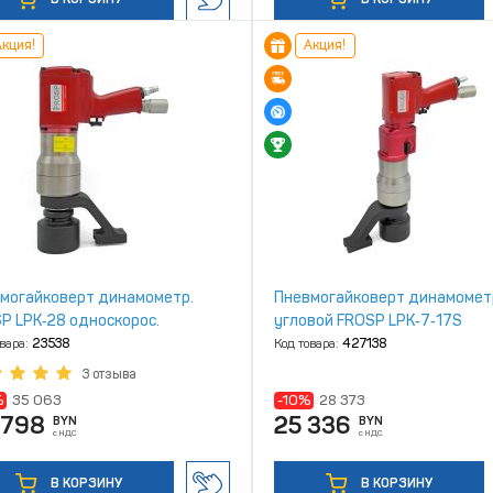
кция!
Акция!
могайковерт динамометр.
Пневмогайковерт динамомет
P LPK‑28 односкорос.
угловой FROSP LPK‑7‑17S
овара:
23538
Код товара:
427138
3 отзыва
%
35 063
-10%
28 373
 798
25 336
BYN
BYN
с НДС
с НДС
В КОРЗИНУ
В КОРЗИНУ