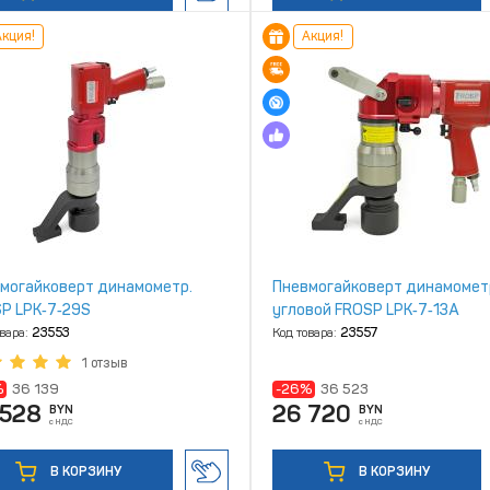
кция!
Акция!
могайковерт динамометр.
Пневмогайковерт динамомет
P LPK‑7‑29S
угловой FROSP LPK‑7‑13A
овара:
23553
Код товара:
23557
1 отзыв
%
36 139
-26%
36 523
 528
26 720
BYN
BYN
с НДС
с НДС
В КОРЗИНУ
В КОРЗИНУ