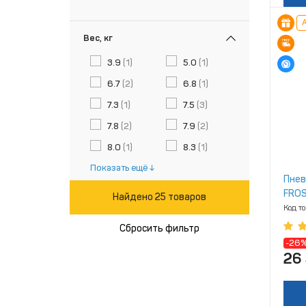
А
Вес, кг
3.9
(1)
5.0
(1)
6.7
(2)
6.8
(1)
7.3
(1)
7.5
(3)
7.8
(2)
7.9
(2)
8.0
(1)
8.3
(1)
Показать ещё
Пнев
FROS
Найдено 25 товаров
Код т
Сбросить фильтр
-26
26