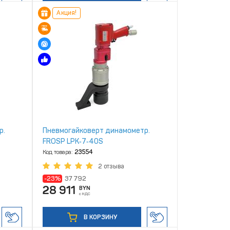
Акция!
р.
Пневмогайковерт динамометр.
FROSP LPK‑7‑40S
Код товара:
23554
2 отзыва
-23%
37 792
28 911
BYN
с НДС
В КОРЗИНУ