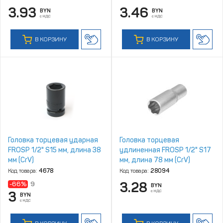
3.93
3.46
BYN
BYN
с НДС
с НДС
В КОРЗИНУ
В КОРЗИНУ
Головка торцевая ударная
Головка торцевая
FROSP 1/2" S15 мм, длина 38
удлиненная FROSP 1/2" S17
мм (CrV)
мм, длина 78 мм (CrV)
Код товара:
4678
Код товара:
28094
3.28
-66%
9
BYN
с НДС
3
BYN
с НДС