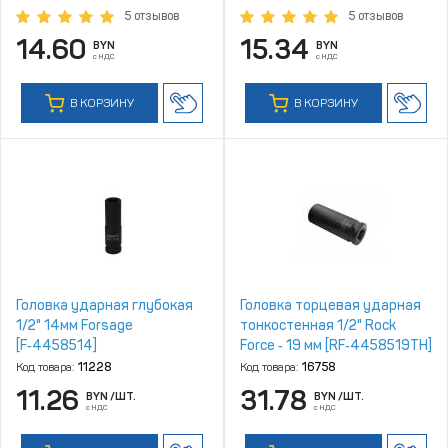
5 отзывов
5 отзывов
14.60
15.34
BYN
BYN
с НДС
с НДС
В КОРЗИНУ
В КОРЗИНУ
Головка ударная глубокая
Головка торцевая ударная
1/2" 14мм Forsage
тонкостенная 1/2" Rock
[F‑4458514]
Force ‑ 19 мм [RF‑4458519TH]
Код товара:
11228
Код товара:
16758
11.26
31.78
BYN
/ШТ.
BYN
/ШТ.
с НДС
с НДС