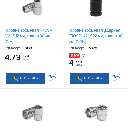
Головка торцевая FROSP
Головка торцевая ударная
1/2" S12 мм, длина 38 мм
FROSP 1/2" S22 мм, длина 38
(CrV)
мм (CrMo)
Код товара:
28139
Код товара:
25826
4.73
-69%
13
BYN
с НДС
4
BYN
с НДС
В КОРЗИНУ
В КОРЗИНУ