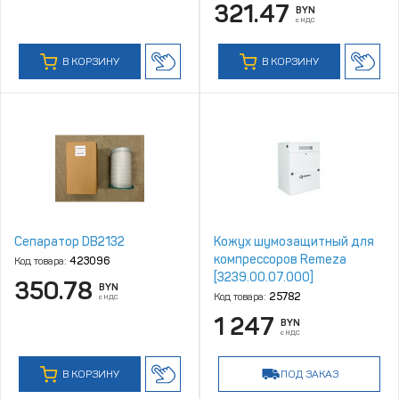
321.47
BYN
с НДС
В КОРЗИНУ
В КОРЗИНУ
Сепаратор DB2132
Кожух шумозащитный для
компрессоров Remeza
Код товара:
423096
[3239.00.07.000]
350.78
BYN
Код товара:
25782
с НДС
1 247
BYN
с НДС
В КОРЗИНУ
ПОД ЗАКАЗ