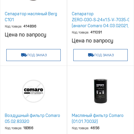
Сепаратор масляный Berg
Сепаратор
С101
ZERO‑030‑S‑24x1.5‑V‑7035‑00
(аналог Comaro 04.03.02021,
Код товара:
414896
05.03.61018)
Код товара:
411091
Цена по запросу
Цена по запросу
ПОД ЗАКАЗ
ПОД ЗАКАЗ
Воздушный фильтр Сomaro
Масляный фильтр Comaro
05.02.83320
(01.01.70032)
Код товара:
18366
Код товара:
4656