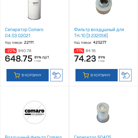
Сепаратор Comaro
Фильтр воздушный для
04.03.02021
TH‑10 [3 232058]
Код товара:
22111
Код товара:
425277
-22%
840.78
-11%
84.16
648.75
74.23
BYN
/ШТ.
BYN
с НДС
с НДС
В КОРЗИНУ
В КОРЗИНУ
Воздушный фильтр Comaro
Сепаратор S0405