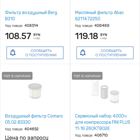
Фильтр воздушный Berg
Масляный фильтр Abac
В310
6211472250
Код товара:
406514
Код товара:
406469
108.57
119.18
BYN
BYN
с НДС
с НДС
СООБЩИТЬ
СООБЩИТЬ
О ПОСТУПЛЕНИИ
О ПОСТУПЛЕНИИ
Воздушный фильтр Сomaro
Cервисный набор 4000ч.
05.02.83330
для компрессора FINI PLUS
11‑16 260KTB02E
Код товара:
404632
Код товара:
406710
Цена по запросу