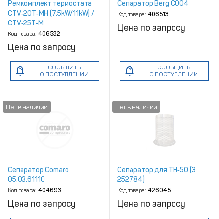
Ремкомплект термостата
Сепаратор Berg С004
CTV‑20T‑MH (7.5kW/11kW) /
Код товара:
406513
CTV‑25T‑M
Цена по запросу
(15kW/18kW/22kW)
Код товара:
406532
Цена по запросу
СООБЩИТЬ
СООБЩИТЬ
О ПОСТУПЛЕНИИ
О ПОСТУПЛЕНИИ
Сепаратор Comaro
Сепаратор для TH‑50 (3
05.03.61110
252784)
Код товара:
404693
Код товара:
426045
Цена по запросу
Цена по запросу