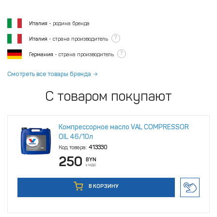
Италия
- родина бренда
?
Италия
- страна производитель
?
Германия
- страна производитель
Смотреть все товары бренда
С товаром покупают
Компрессорное масло VAL COMPRESSOR
OIL 46/10л
Код товара:
413330
250
BYN
с НДС
В КОРЗИНУ