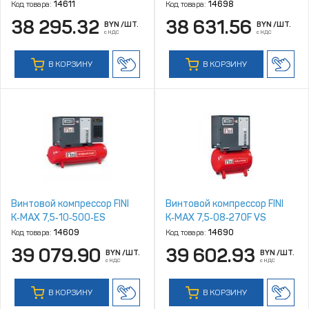
Код товара:
14611
Код товара:
14698
38 295.32
38 631.56
BYN
/ШТ.
BYN
/ШТ.
с НДС
с НДС
В КОРЗИНУ
В КОРЗИНУ
Винтовой компрессор FINI
Винтовой компрессор FINI
K‑MAX 7,5‑10‑500‑ES
K‑MAX 7,5‑08‑270F VS
Код товара:
14609
Код товара:
14690
39 079.90
39 602.93
BYN
/ШТ.
BYN
/ШТ.
с НДС
с НДС
В КОРЗИНУ
В КОРЗИНУ