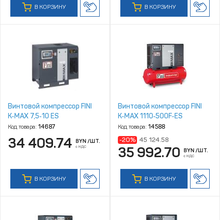
В КОРЗИНУ
В КОРЗИНУ
Винтовой компрессор FINI
Винтовой компрессор FINI
K‑MAX 7,5‑10 ES
K‑MAX 1110‑500F‑ES
Код товара:
14687
Код товара:
14588
34 409.74
-20%
45 124.58
BYN
/ШТ.
с НДС
35 992.70
BYN
/ШТ.
с НДС
В КОРЗИНУ
В КОРЗИНУ