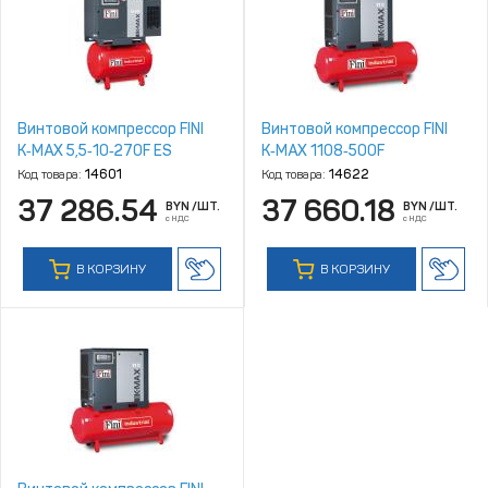
Винтовой компрессор FINI
Винтовой компрессор FINI
K‑MAX 5,5‑10‑270F ES
K‑MAX 1108‑500F
Код товара:
14601
Код товара:
14622
37 286.54
37 660.18
BYN
/ШТ.
BYN
/ШТ.
с НДС
с НДС
В КОРЗИНУ
В КОРЗИНУ