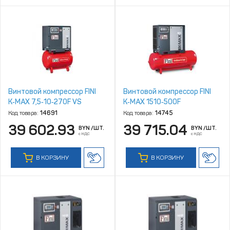
Винтовой компрессор FINI
Винтовой компрессор FINI
K‑MAX 7,5‑10‑270F VS
K‑MAX 1510‑500F
Код товара:
14691
Код товара:
14745
39 602.93
39 715.04
BYN
/ШТ.
BYN
/ШТ.
с НДС
с НДС
В КОРЗИНУ
В КОРЗИНУ