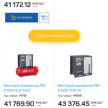
41 172.12
BYN
/ШТ.
с НДС
В КОРЗИНУ
Подбор компрессора
Винтовой компрессор FINI
Винтовой компрессор FINI
K‑MAX 1513‑500F
K‑MAX 1108 VS
Код товара:
14710
Код товара:
14699
41 769.90
43 376.45
BYN
/ШТ.
BYN
/ШТ.
с НДС
с НДС