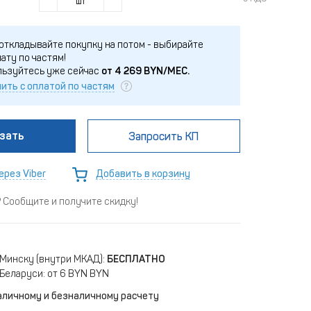
шт
откладывайте покупку на потом - выбирайте
ату по частям!
льзуйтесь уже сейчас
от
4 269
BYN/МЕС.
ить с оплатой по частям
зать
Запросить КП
ерез Viber
Добавить в корзину
Сообщите и получите скидку!
 Минску (внутри МКАД):
БЕСПЛАТНО
Беларуси: от 6 BYN BYN
аличному и безналичному расчету