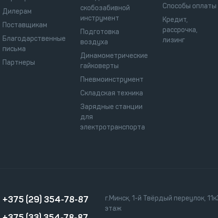
Способы оплаты
скобозабивной
Дилерам
инструмент
Кредит,
Поставщикам
рассрочка,
Подготовка
Благодарственные
лизинг
воздуха
письма
Динамометрические
Партнеры
гайковерты
Пневмоинструмент
Складская техника
Зарядные станции
для
электротранспорта
+375 (29) 354-78-87
г.Минск, 1-й Твёрдый переулок, 11к3
этаж
+375 (33) 354-78-87