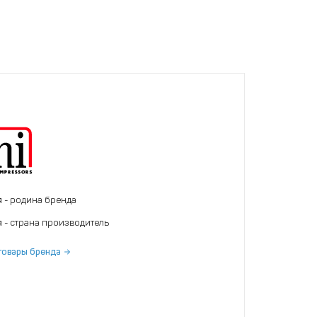
я
- родина бренда
я
- страна производитель
товары бренда