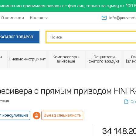
момент мы принимаем заказы от физ.лиц только на сумму от 100 B
О компании
Контакты
info@pnevmot
КАТАЛОГ ТОВАРОВ
ы
Компрессоры
Осушители
Ге
Пневмоинструмент
винтовые
сжатого воздуха
(эле
ресивера с прямым приводом FINI 
отзыв
Сг
я консультация
Выезд специалиста
34 148.2