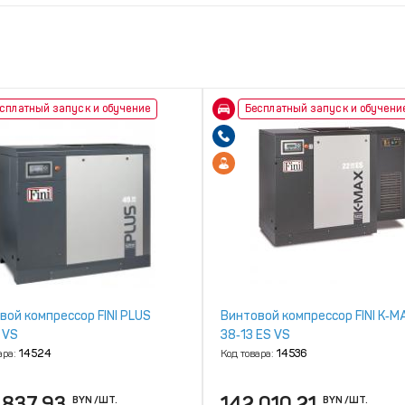
сплатный запуск и обучение
Бесплатный запуск и обучени
вой компрессор FINI PLUS
Винтовой компрессор FINI K‑M
 VS
38‑13 ES VS
ара:
14524
Код товара:
14536
 837.93
142 010.21
BYN
/ШТ.
BYN
/ШТ.