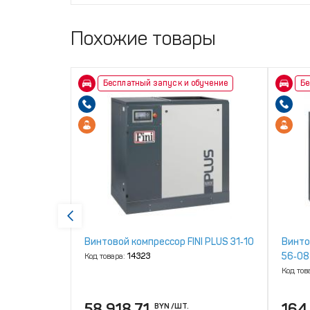
Похожие товары
бучение
Бесплатный запуск и обучение
Бе
NI K‑MAX
Винтовой компрессор FINI PLUS 31‑10
Винто
56‑08
Код товара:
14323
Код тов
58 918.71
164
BYN
/ШТ.