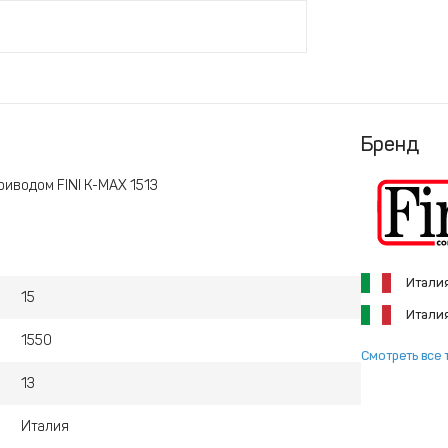
Бренд
иводом FINI K-MAX 1513
Итали
15
Итали
1550
Смотреть все 
13
Италия