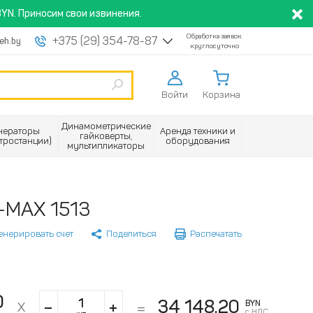
YN. Приносим свои извинения.
Обработка заявок
+375 (29) 354-78-87
eh.by
круглосуточно
Войти
Корзина
Динамометрические
нераторы
Аренда техники и
гайковерты,
ктростанции)
оборудования
мультипликаторы
K-MAX 1513
енерировать счет
Поделиться
Распечатать
0
34 148.20
BYN
с НДС