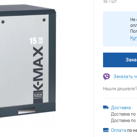
за 1 шт.
Не 
опл
По
Куп
Зака
Заказать ч
Нашли дешевле? 
Доставка
:
Доставка по
Доставка по 
Оплата
по н