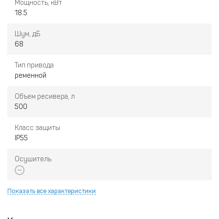
Мощность, кВт
минимальных затратах на обслуживание.
18.5
Шум, дБ
68
Тип привода
ременной
Объем ресивера, л
500
Класс защиты
IP55
Осушитель
Показать все характеристики