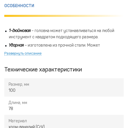
ОСОБЕННОСТИ
1-дюймовая
– головка может устанавливаться на любой
инструмент с квадратом подходящего размера.
Ударная
– изготовлена из прочной стали. Может
применяться для работы с тугими, ржавыми и
Развернуть описание
прикипевшими креплениями.
Шестигранная
– обеспечивает качественный захват
Технические характеристики
крепежа. Исключает риск соскальзывания головки или
деформации детали.
Размер, мм
Хром-ванадий
– значительно повышает устойчивость
100
материала к физическим и термическим воздействиям.
Предотвращает образование ржавчины.
Длина, мм
78
Материал
хром-ванадий (CrV)