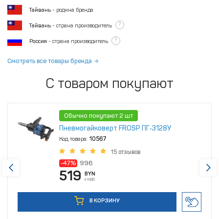
Тайвань
- родина бренда
?
Тайвань
- страна производитель
?
Россия
- страна производитель
Смотреть все товары бренда
С товаром покупают
Обычно покупают 2 шт
Пневмогайковерт FROSP ПГ‑3128У
Код товара:
10567
15 отзывов
-47%
996
519
BYN
с НДС
В КОРЗИНУ