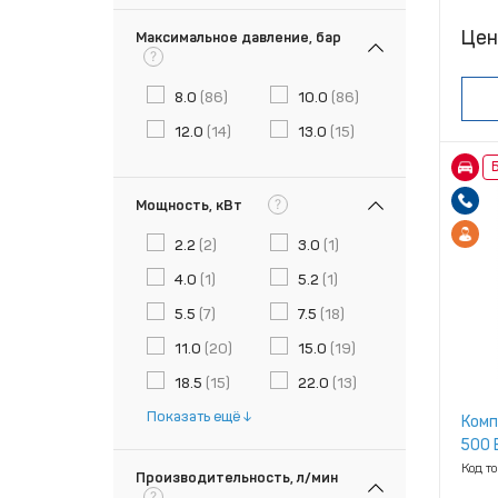
Цен
Максимальное давление, бар
?
8.0
(86)
10.0
(86)
12.0
(14)
13.0
(15)
Б
?
Мощность, кВт
2.2
(2)
3.0
(1)
4.0
(1)
5.2
(1)
5.5
(7)
7.5
(18)
11.0
(20)
15.0
(19)
18.5
(15)
22.0
(13)
Показать ещё
Комп
500 E
Код т
Производительность, л/мин
?