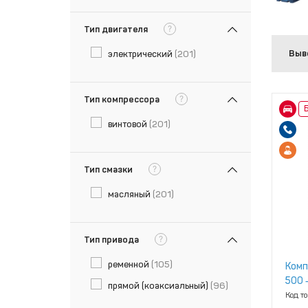
?
Тип двигателя
Выв
электрический
(201)
?
Тип компрессора
Б
винтовой
(201)
?
Тип смазки
масляный
(201)
?
Тип привода
ременной
(105)
Комп
500 ‑
прямой (коаксиальный)
(96)
Код т