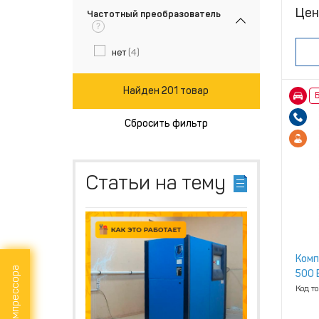
Цен
Частотный преобразователь
?
нет
(4)
Найден 201 товар
Б
Сбросить фильтр
Статьи на тему
Комп
500 E
Код т