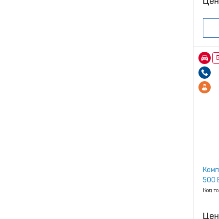
Цен
Б
Комп
500 E
Код т
Цен