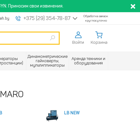
YN. Приносим свои извинения.
Обработка заявок
+375 (29) 354-78-87
eh.by
круглосуточно
Войти
Корзина
Динамометрические
нераторы
Аренда техники и
гайковерты,
ктростанции)
оборудования
мультипликаторы
OMARO
B
LB NEW