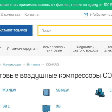
момент мы принимаем заказы от физ.лиц только на сумму от 100 B
О компании
Контакты
info@pnevmot
КАТАЛОГ ТОВАРОВ
ы
Компрессоры
Осушители
Ге
Пневмоинструмент
винтовые
сжатого воздуха
(эле
Компрессоры
Винтовые
COMARO
товые воздушные компрессоры C
MD NEW
SB NEW
L
SB L
XB