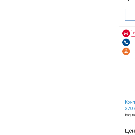
Б
Комп
270 E
Код т
Цен