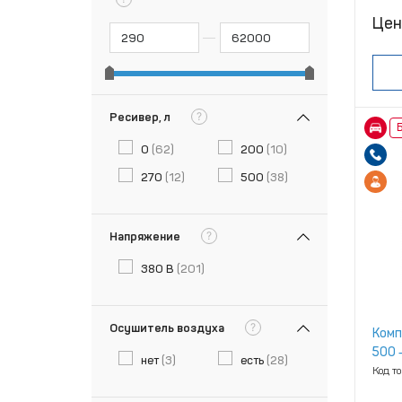
Цен
?
Ресивер, л
Б
0
(62)
200
(10)
270
(12)
500
(38)
?
Напряжение
380 В
(201)
?
Осушитель воздуха
Комп
500 ‑
нет
(3)
есть
(28)
Код т