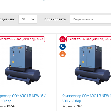
одить по:
Сортировать:
30
По умолчанию
есплатный запуск и обучение
Бесплатный запуск и обучен
рессор COMARO LB NEW 15 /
Компрессор COMARO LB NEW 1
 10 бар
500 ‑ 13 бар
овара:
6554
Код товара:
3778