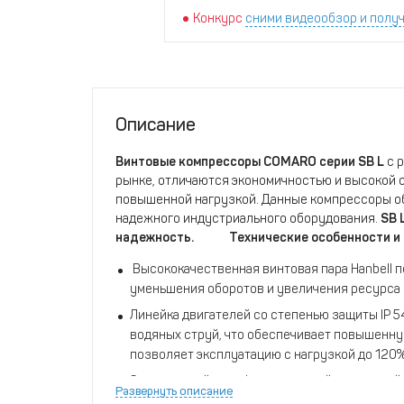
Конкурс
сними видеообзор и получ
Описание
Винтовые компрессоры COMARO серии SB L
с 
рынке, отличаются экономичностью и высокой 
повышенной нагрузкой. Данные компрессоры о
надежного индустриального оборудования.
SB 
надежность.
Технические особенности и
Высококачественная винтовая пара Hanbell п
уменьшения оборотов и увеличения ресурса 
Линейка двигателей со степенью защиты IP 54
водяных струй, что обеспечивает повышенну
позволяет эксплуатацию с нагрузкой до 120%
Электронный русифицированный сенсорный б
Развернуть описание
рабочих параметров.