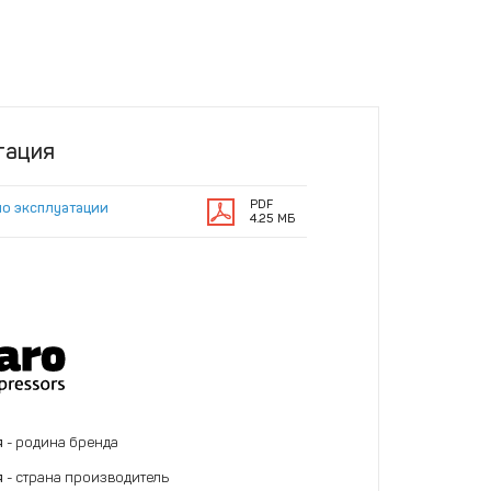
тация
PDF
по эксплуатации
4.25 МБ
я
- родина бренда
я
- страна производитель