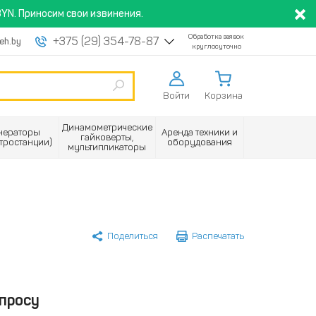
YN. Приносим свои извинения.
Обработка заявок
+375 (29) 354-78-87
eh.by
круглосуточно
Войти
Корзина
Динамометрические
нераторы
Аренда техники и
гайковерты,
ктростанции)
оборудования
мультипликаторы
Поделиться
Распечатать
просу