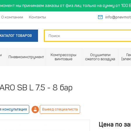
момент мы принимаем заказы от физ.лиц только на сумму от 100 B
О компании
Контакты
info@pnevmot
КАТАЛОГ ТОВАРОВ
ы
Компрессоры
Осушители
Ге
Пневмоинструмент
винтовые
сжатого воздуха
(эле
O SB L 7.5 - 8 бар
я консультация
Выезд специалиста
Цена по за