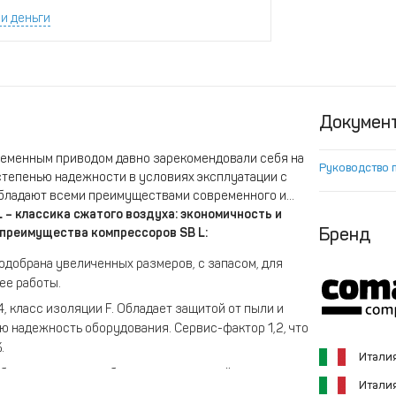
и деньги
Докумен
ременным приводом давно зарекомендовали себя на
Руководство 
степенью надежности в условиях эксплуатации с
бладают всеми преимуществами современного и
L – классика сжатого воздуха: экономичность и
Бренд
 преимущества компрессоров SB
L:
одобрана увеличенных размеров, с запасом, для
ее работы.
, класс изоляции F. Обладает защитой от пыли и
ю надежность оборудования. Сервис-фактор 1,2, что
.
Итали
лок управления обеспечивает полный контроль
Итали