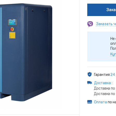
Зака
Заказать ч
Не 
опл
По
Куп
Гарантия
24
Доставка
:
Доставка по 
Доставка по 
Оплата
по н