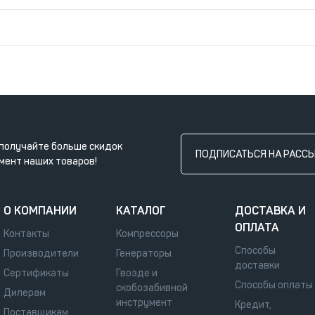
получайте больше скидок
ПОДПИСАТЬСЯ НА РАСС
мент наших товаров!
О КОМПАНИИ
КАТАЛОГ
ДОСТАВКА И
ОПЛАТА
Контакты
Компрессоры
Способы
Производители
Генераторы
доставки
Сертификаты
Гвозде и
Способы оплаты
скобозабивной
Дилерам
инструмент
Кредит,
Поставщикам