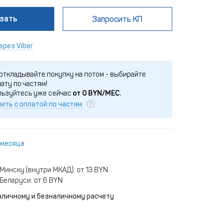
зать
Запросить КП
ерез Viber
откладывайте покупку на потом - выбирайте
ату по частям!
льзуйтесь уже сейчас
от
0
BYN/МЕС.
ить с оплатой по частям
 месяца
Минску (внутри МКАД): от 13 BYN
Беларуси: от 6 BYN
аличному и безналичному расчету