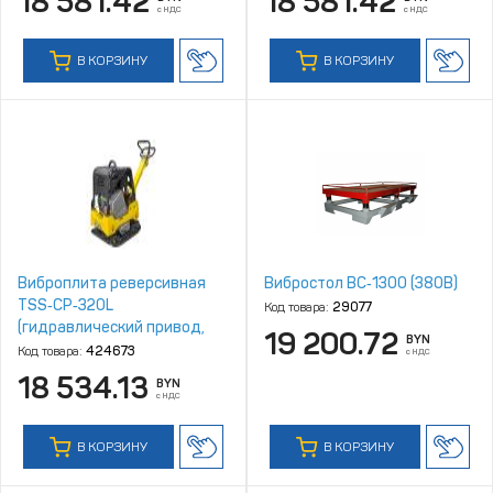
18 581.42
18 581.42
с НДС
с НДС
В КОРЗИНУ
В КОРЗИНУ
Виброплита реверсивная
Вибростол ВC‑1300 (380В)
TSS‑CP‑320L
Код товара:
29077
(гидравлический привод,
19 200.72
BYN
электростарт, АКБ)
Код товара:
424673
с НДС
18 534.13
BYN
с НДС
В КОРЗИНУ
В КОРЗИНУ