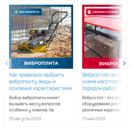
Как правильно выбрать
Вибростол своими р
виброплиту: виды и
схема изготовления
основные характеристики
порядок работ
Выбор виброплиты может
Вибростол – это специа
вызывать массу вопросов,
оборудование для произ
особенно у новичка. На
различных изделий из бе
эффективность работы с
05 августа 2023
31 мая 2023
инструментов влияет
множество самых разных