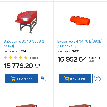
Вибросито ВС‑10 (380В, 2
Вибратор ВИ‑94‑16 Б (380В)
сетки)
/Вибромаш/
Код товара:
5924
Код товара:
3722
16 952.64
1 отзыв
BYN
/ШТ.
с НДС
15 779.20
BYN
с НДС
В КОРЗИНУ
В КОРЗИНУ