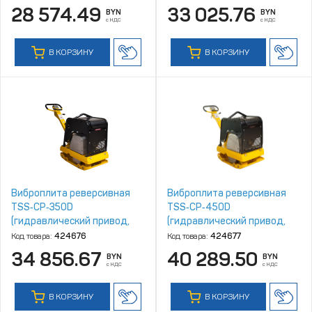
28 574.49
33 025.76
BYN
BYN
с НДС
с НДС
В КОРЗИНУ
В КОРЗИНУ
Виброплита реверсивная
Виброплита реверсивная
TSS‑CP‑350D
TSS‑CP‑450D
(гидравлический привод,
(гидравлический привод,
электростарт, АКБ)
электростарт, АКБ)
Код товара:
424676
Код товара:
424677
34 856.67
40 289.50
BYN
BYN
с НДС
с НДС
В КОРЗИНУ
В КОРЗИНУ