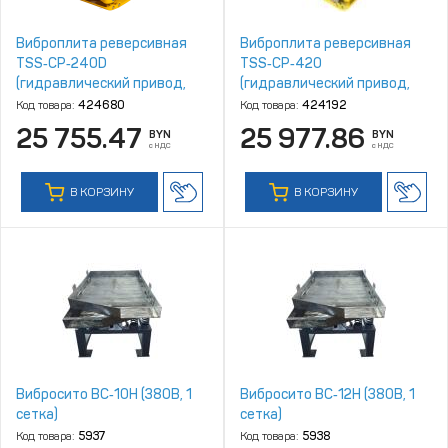
Виброплита реверсивная
Виброплита реверсивная
TSS‑CP‑240D
TSS‑CP‑420
(гидравлический привод,
(гидравлический привод,
электростарт, АКБ)
электростарт, АКБ)
Код товара:
424680
Код товара:
424192
25 755.47
25 977.86
BYN
BYN
с НДС
с НДС
В КОРЗИНУ
В КОРЗИНУ
Вибросито ВС‑10Н (380В, 1
Вибросито ВС‑12Н (380В, 1
сетка)
сетка)
Код товара:
5937
Код товара:
5938