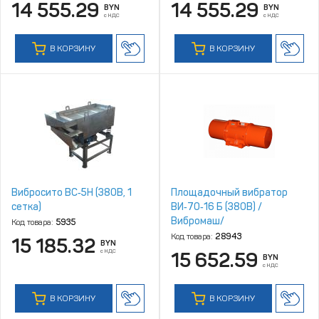
14 555.29
14 555.29
BYN
BYN
с НДС
с НДС
В КОРЗИНУ
В КОРЗИНУ
Вибросито ВС‑5Н (380В, 1
Площадочный вибратор
сетка)
ВИ‑70‑16 Б (380В) /
Вибромаш/
Код товара:
5935
Код товара:
28943
15 185.32
BYN
с НДС
15 652.59
BYN
с НДС
В КОРЗИНУ
В КОРЗИНУ