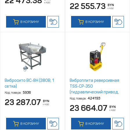
22 473.38
с НДС
22 555.73
BYN
с НДС
В КОРЗИНУ
В КОРЗИНУ
Вибросито ВС‑8Н (380В, 1
Виброплита реверсивная
сетка)
TSS‑CP‑350
(гидравлический привод,
Код товара:
5936
электростарт, АКБ)
Код товара:
424193
23 287.07
BYN
с НДС
23 664.07
BYN
с НДС
В КОРЗИНУ
В КОРЗИНУ