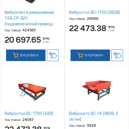
Виброплита реверсивная
Вибростол ВC‑1700 (380В)
TSS‑CP‑320
Код товара:
29066
(гидравлический привод,
22 473.38
BYN
электростарт, АКБ)
Код товара:
424563
с НДС
20 697.65
BYN
с НДС
В КОРЗИНУ
В КОРЗИНУ
Вибростол ВC‑1700 (42В)
Вибросито ВС‑14 (380В, 2
сетки)
Код товара:
29067
Код товара:
5928
BYN