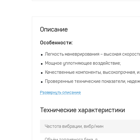
Описание
Особенности:
Легкость маневрирования – высокая скорост
Мощное уплотняющее воздействие;
Качественные компоненты, высокопрочная, и
Проверенные технические показатели, надеж
Прочная конструкция – двигатель защищен с
Развернуть описание
Защита приводного механизма продлевает ср
механизм от попадания песка, пыли и грунта;
Технические характеристики
Низкий уровень вибрации на рукоятке обесп
времени;
Частота вибрации, вибр/мин
Гидравлический реверсивный механизм позво
назад, а также работать на одном месте упло
Объём топливного бака, л