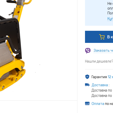
Не 
опл
По
Куп
В 
Заказать ч
Нашли дешевле? 
Гарантия
12
Доставка
:
Доставка по
Доставка по 
Оплата
по н