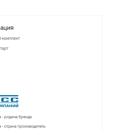
тация
 комплект
тарт
я
- родина бренда
я
- страна производитель