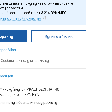
откладывайте покупку на потом - выбирайте
ату по частям!
льзуйтесь уже сейчас
от
3 214
BYN/МЕС.
ить с оплатой по частям
корзину
Купить
в 1 клик
ерез Viber
Сообщите и получите скидку!
 месяцев
 Минску (внутри МКАД):
БЕСПЛАТНО
Беларуси: от 6 BYN BYN
аличному и безналичному расчету