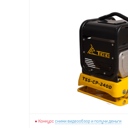
Конкурс
сними видеообзор и получи деньги