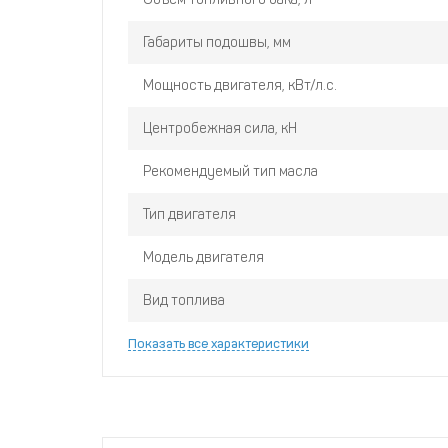
В рукоятку встроена гидравлическая систем
Габариты подошвы, мм
направление, для удобства оператора;
Для удобства оператора кнопка включения/в
Мощность двигателя, кВт/л.с.
виброплиты;
Управление дроссельной заслонкой на ручке 
Центробежная сила, кН
Прочные боковые панели эффективно обеспе
Рекомендуемый тип масла
траншее.
Тип двигателя
Модель двигателя
Вид топлива
Показать все характеристики