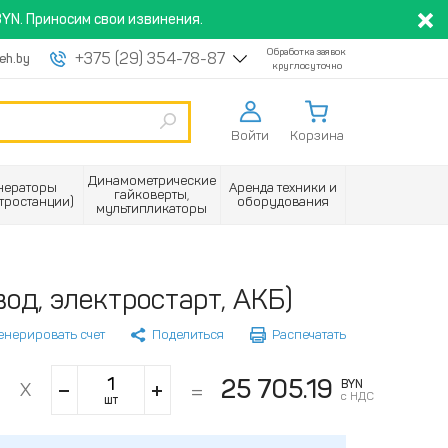
YN. Приносим свои извинения.
Обработка заявок
+375 (29) 354-78-87
eh.by
круглосуточно
Войти
Корзина
Динамометрические
нераторы
Аренда техники и
гайковерты,
ктростанции)
оборудования
мультипликаторы
д, электростарт, АКБ)
енерировать счет
Поделиться
Распечатать
9
25 705.19
BYN
с НДС
шт