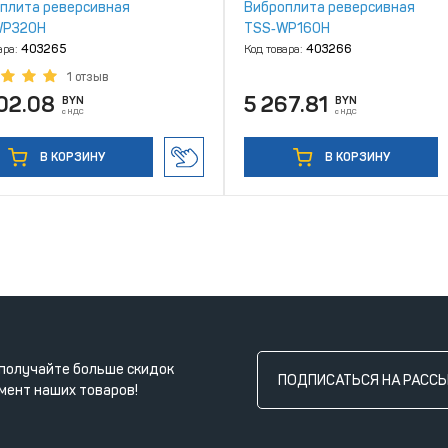
плита реверсивная
Виброплита реверсивная
WP320H
TSS‑WP160H
ара:
403265
Код товара:
403266
1 отзыв
202.08
5 267.81
BYN
BYN
с НДС
с НДС
В КОРЗИНУ
В КОРЗИНУ
получайте больше скидок
ПОДПИСАТЬСЯ НА РАСС
мент наших товаров!