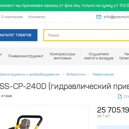
момент мы принимаем заказы от физ.лиц только на сумму от 100 B
О компании
Контакты
info@pnevmot
КАТАЛОГ ТОВАРОВ
ы
Компрессоры
Осушители
Ге
Пневмоинструмент
винтовые
сжатого воздуха
(эле
броинструменты и виброоборудование
Виброплиты
Реверсивные
SS-CP-240D (гидравлический приво
й отзыв
Сг
25 705.1
за 1 шт.