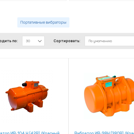
Портативные вибраторы
одить по:
Сортировать:
30
По умолчанию
атор ИВ‑104 Н (42В) /Красный
Вибратор ИВ‑98Н (380В) /Кр