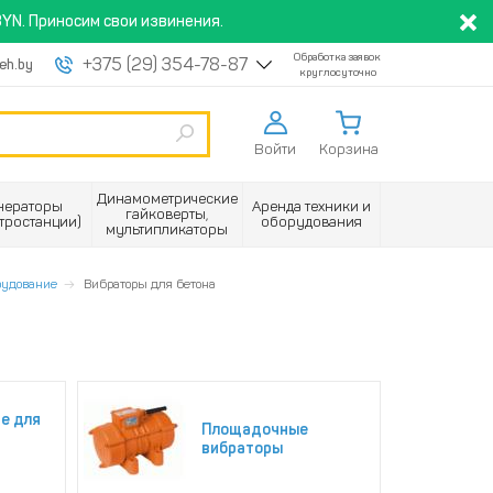
YN. Приносим свои извинения.
Обработка заявок
+375 (29) 354-78-87
eh.by
круглосуточно
Войти
Корзина
Динамометрические
нераторы
Аренда техники и
гайковерты,
ктростанции)
оборудования
мультипликаторы
рудование
Вибраторы для бетона
е для
Площадочные
вибраторы