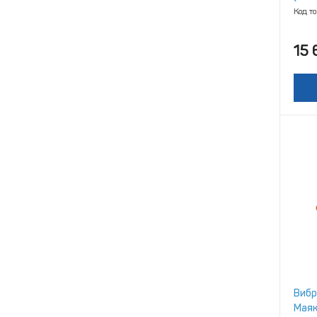
Код т
15 
Вибр
Маяк