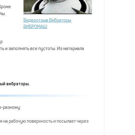
 Кроме
лы.
Видеоотзыв Вибраторы
ВИБРОМАШ
ор
ть и заполнять все пустоты. Из материала
ный вибраторы.
о-разному:
я на рабочую поверхность и посылает через