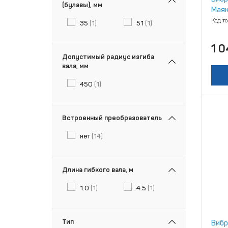
(булавы), мм
Маяк
Код т
35
(1)
51
(1)
1 
Допустимый радиус изгиба
вала, мм
450
(1)
Встроенный преобразователь
нет
(14)
Длина гибкого вала, м
1.0
(1)
4.5
(1)
Тип
Вибр