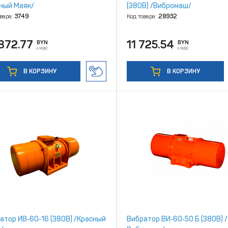
ный Маяк/
(380В) /Вибромаш/
овара:
3749
Код товара:
28932
872.77
11 725.54
BYN
BYN
с НДС
с НДС
В КОРЗИНУ
В КОРЗИНУ
атор ИВ‑60‑16 (380В) /Красный
Вибратор ВИ‑60‑50 Б (380В) /