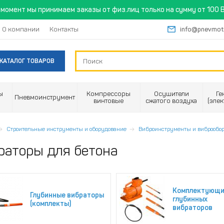
момент мы принимаем заказы от физ.лиц только на сумму от 100 B
О компании
Контакты
info@pnevmot
КАТАЛОГ ТОВАРОВ
ы
Компрессоры
Осушители
Ге
Пневмоинструмент
винтовые
сжатого воздуха
(эле
Строительные инструменты и оборудование
Виброинструменты и виброобо
раторы для бетона
Комплектующи
Глубинные вибраторы
глубинных
(комплекты)
вибраторов