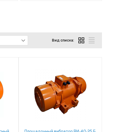
Вид списка:
асный
Площадочный вибратор ВИ‑40‑25 Б