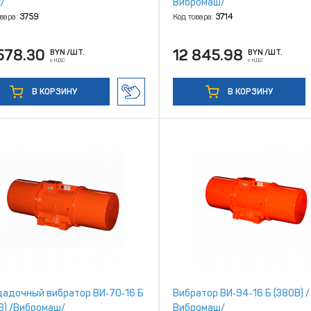
/
Вибромаш/
овара:
3759
Код товара:
3714
578.30
12 845.98
BYN
/ШТ.
BYN
/ШТ.
с НДС
с НДС
В КОРЗИНУ
В КОРЗИНУ
адочный вибратор ВИ‑70‑16 Б
Вибратор ВИ‑94‑16 Б (380В) /
В) /Вибромаш/
Вибромаш/