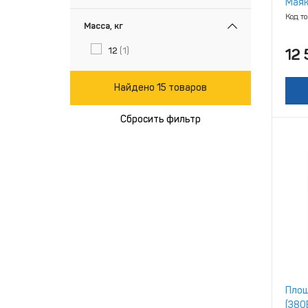
Маяк
Код т
Масса, кг
12
(1)
12 
Найдено 15 товаров
Сбросить фильтр
Площ
(380