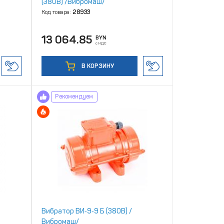
(380В) /Вибромаш/
Код товара:
28933
13 064.85
BYN
с НДС
В КОРЗИНУ
Рекомендуем
Вибратор ВИ‑9‑9 Б (380В) /
Вибромаш/