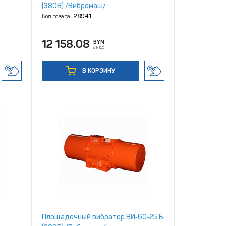
(380В) /Вибромаш/
Код товара:
28941
12 158.08
BYN
с НДС
В КОРЗИНУ
Площадочный вибратор ВИ‑60‑25 Б