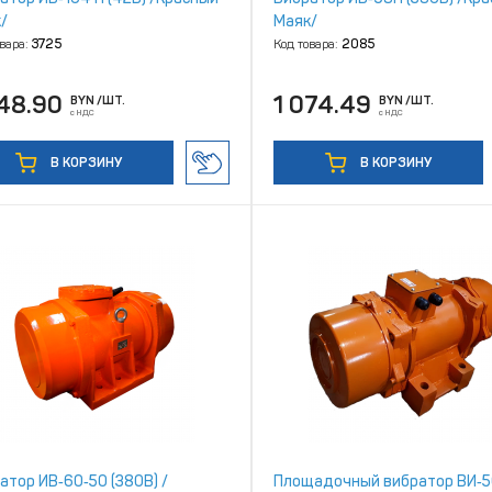
/
Маяк/
овара:
3725
Код товара:
2085
048.90
1 074.49
BYN
/ШТ.
BYN
/ШТ.
с НДС
с НДС
В КОРЗИНУ
В КОРЗИНУ
атор ИВ‑60‑50 (380В) /
Площадочный вибратор ВИ‑5