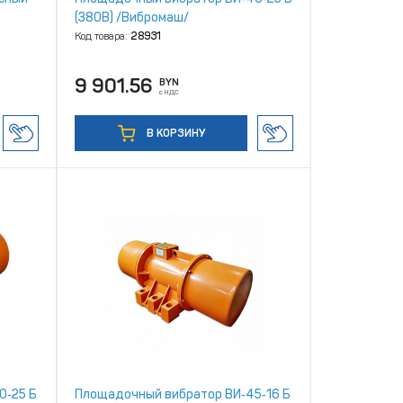
(380В) /Вибромаш/
Код товара:
28931
9 901.56
BYN
с НДС
В КОРЗИНУ
0‑25 Б
Площадочный вибратор ВИ‑45‑16 Б