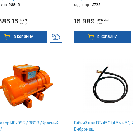
овара:
28943
Код товара:
3722
686.16
16 989
BYN
BYN
/ШТ.
с НДС
с НДС
В КОРЗИНУ
В КОРЗИНУ
атор ИВ‑99Б / 380В /Красный
Гибкий вал ВГ‑450 (4.5м к 51, 
/
Вибромаш