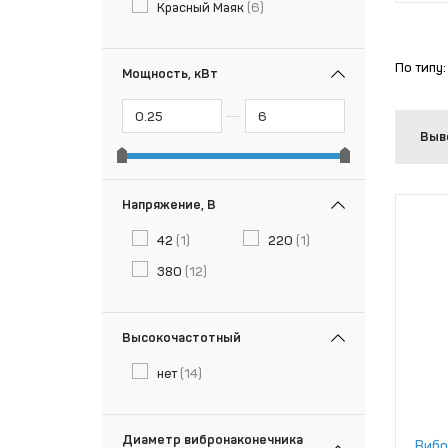
Красный Маяк
(6)
По типу:
Мощность, кВт
Выв
Напряжение, В
42
(1)
220
(1)
380
(12)
Высокочастотный
нет
(14)
Диаметр вибронаконечника
Вибр