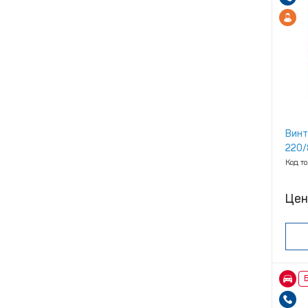
Винт
220/
Код т
Цен
Б