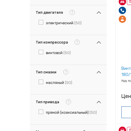
Б
?
Тип двигателя
электрический
(50)
?
Тип компрессора
винтовой
(50)
Винт
?
Тип смазки
180/
Код т
масляный
(50)
Цен
?
Тип привода
прямой (коаксиальный)
(50)
Б