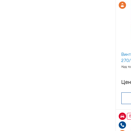
Винт
270/
Код т
Цен
Б