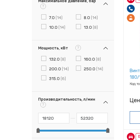
Максимальное давление, бар
?
7.0
(14)
8.0
(14)
10.0
(14)
13.0
(8)
?
Мощность, кВт
132.0
(8)
160.0
(8)
200.0
(14)
250.0
(14)
Винт
180/1
315.0
(6)
Код т
Производительность, л/мин
Цен
?
Б