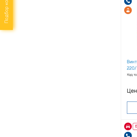
Подбор компрессора
Винт
220/
Код т
Цен
Б