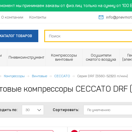
момент мы принимаем заказы от физ.лиц только на сумму от 100 B
О компании
Контакты
info@pnevmot
КАТАЛОГ ТОВАРОВ
ы
Компрессоры
Осушители
Ге
Пневмоинструмент
винтовые
сжатого воздуха
(эле
Компрессоры
Винтовые
CECCATO
Серия DRF (5560-52320 л/мин)
товые компрессоры CECCATO DRF 
одить по:
Сортировать:
30
По умолчанию