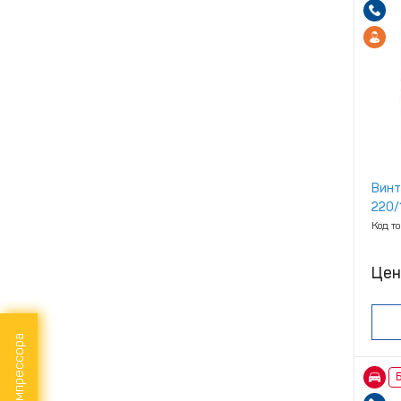
Винт
220/
Код т
Цен
Б