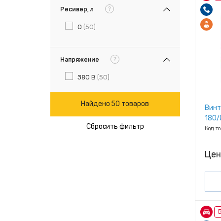
?
Ресивер, л
0
(50)
?
Напряжение
380 В
(50)
Найдено 50 товаров
Винт
180/
Сбросить фильтр
Код т
Цен
Б