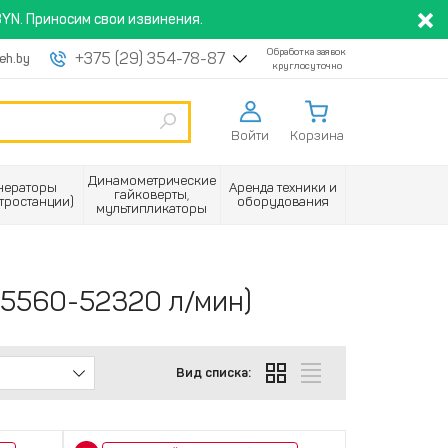
YN. Приносим свои извинения.
Обработка заявок
+375 (29) 354-78-87
eh.by
круглосуточно
Войти
Корзина
Динамометрические
нераторы
Аренда техники и
гайковерты,
ктростанции)
оборудования
мультипликаторы
(5560-52320 л/мин)
Вид списка: