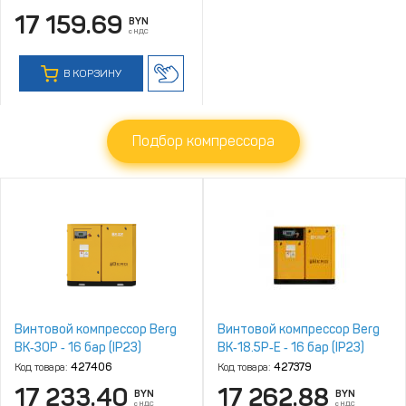
17 159.69
BYN
с НДС
В КОРЗИНУ
Подбор компрессора
Винтовой компрессор Berg
Винтовой компрессор Berg
ВК‑30Р ‑ 16 бар (IP23)
ВК‑18.5Р‑E ‑ 16 бар (IP23)
Код товара:
427406
Код товара:
427379
17 233.40
17 262.88
BYN
BYN
с НДС
с НДС