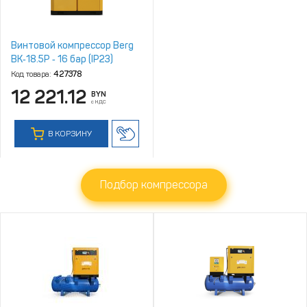
Винтовой компрессор Berg
ВК‑18.5Р ‑ 16 бар (IP23)
Код товара:
427378
12 221.12
BYN
с НДС
В КОРЗИНУ
Подбор компрессора