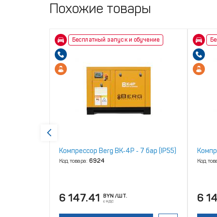
Похожие товары
бучение
Бесплатный запуск и обучение
Бе
‑ 12 бар
Компрессор Berg ВК‑4Р ‑ 7 бар (IP55)
Компре
Код товара:
6924
Код тов
6 147.41
6 1
BYN
/ШТ.
с НДС