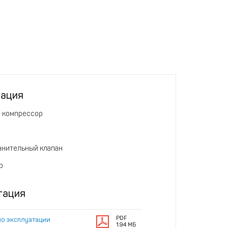
тация
 компрессор
нительный клапан
р
тация
PDF
по эксплуатации
1.94 МБ