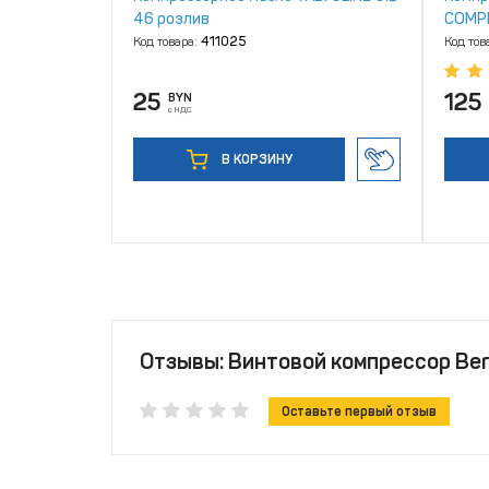
46 розлив
COMPR
Код товара:
411025
Код тов
25
125
BYN
с НДС
В КОРЗИНУ
Отзывы: Винтовой компрессор Berg
Оставьте первый отзыв