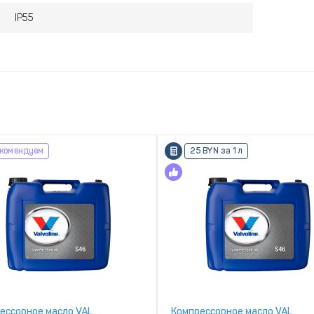
IP55
комендуем
25 BYN за 1 л
ессорное масло VAL
Компрессорное масло VAL