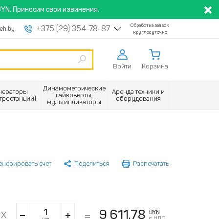
YN. Приносим свои извинения.
Обработка заявок
+375 (29) 354-78-87
eh.by
круглосуточно
Войти
Корзина
Динамометрические
нераторы
Аренда техники и
гайковерты,
ктростанции)
оборудования
мультипликаторы
енерировать счет
Поделиться
Распечатать
9 611.78
BYN
с НДС