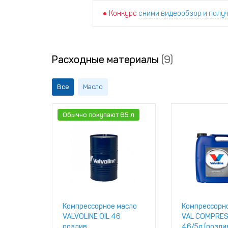
Конкурс
сними видеообзор и получ
Расходные материалы
(9)
Все
Масло
Обычно покупают 65 л
Компрессорное масло
Компрессорн
VALVOLINE OIL 46
VAL COMPRES
розлив
46/5л (розли