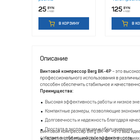
25
125
BYN
BYN
с НДС
с НДС
В КОРЗИНУ
В К
Описание
Винтовой компрессор Berg ВК-4Р
– это высоко
профессионального использования в различных
способен обеспечить стабильное и качественно
Преимущества:
Высокая эффективность работы и низкое эне
Компактные размеры, позволяющие экономит
Долговечность и надежность благодаря каче
Простота в эксплуатации и обслуживании.
Винтовой компрессор Berg ВК-4Р – это ваш иде
сочетает в себе мощность и эффективность.
Гарантия стабильной работы даже в условиях