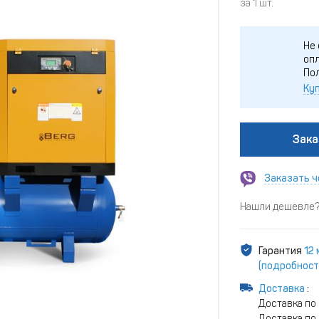
за 1 шт.
Не 
опл
По
Куп
Зака
Заказать ч
Нашли дешевле? 
Гарантия
12 
(подробност
Доставка
:
Доставка по
Доставка по 