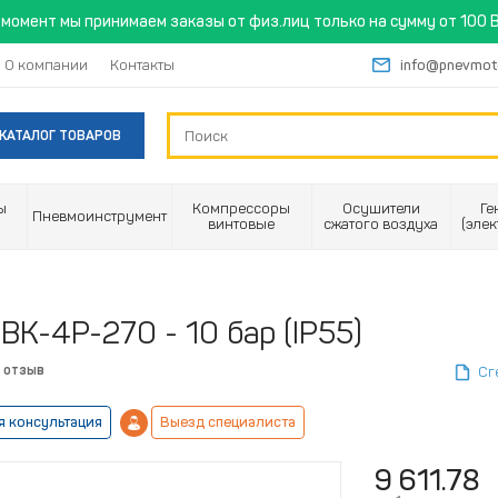
момент мы принимаем заказы от физ.лиц только на сумму от 100 B
О компании
Контакты
info@pnevmot
КАТАЛОГ ТОВАРОВ
ы
Компрессоры
Осушители
Ге
Пневмоинструмент
винтовые
сжатого воздуха
(эле
ВК-4Р-270 - 10 бар (IP55)
 отзыв
Сг
я консультация
Выезд специалиста
9 611.78