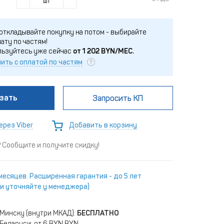
шт
откладывайте покупку на потом - выбирайте
ату по частям!
льзуйтесь уже сейчас
от
1 202
BYN/МЕС.
ить с оплатой по частям
зать
Запросить КП
ерез Viber
Добавить в корзину
Сообщите и получите скидку!
месяцев. Расширенная гарантия - до 5 лет
и уточняйте у менеджера)
 Минску (внутри МКАД):
БЕСПЛАТНО
Беларуси: от 6 BYN BYN