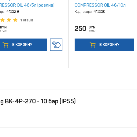
ESSOR OIL 46/5л (розлив)
COMPRESSOR OIL 46/10л
ара:
413329
Код товара:
413330
1 отзыв
250
BYN
BYN
с НДС
с НДС
В КОРЗИНУ
В КОРЗИНУ
 ВК-4Р-270 - 10 бар (IP55)