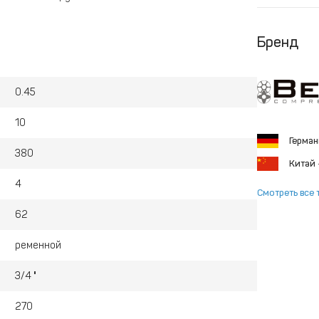
Бренд
0.45
10
Герма
380
Китай
4
Смотреть все 
62
ременной
3/4 "
270