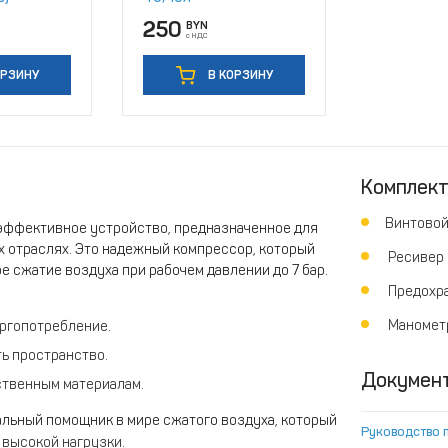
250
BYN
с НДС
ОРЗИНУ
В КОРЗИНУ
Комплек
Винтовой
эффективное устройство, предназначенное для
 отраслях. Это надежный компрессор, который
Ресивер
е сжатие воздуха при рабочем давлении до 7 бар.
Предохра
Маномет
ргопотребление.
ь пространство.
Докумен
ственным материалам.
альный помощник в мире сжатого воздуха, который
Руководство 
 высокой нагрузки.