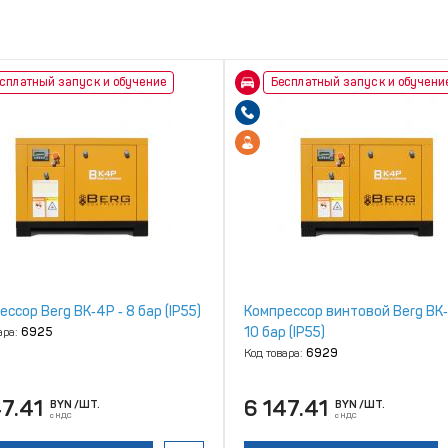
сплатный запуск и обучение
Бесплатный запуск и обучени
ссор Berg ВК‑4Р ‑ 8 бар (IP55)
Компрессор винтовой Berg ВК‑
10 бар (IP55)
ара:
6925
Код товара:
6929
47.41
6 147.41
BYN
/ШТ.
BYN
/ШТ.
с НДС
с НДС