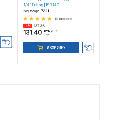
1/4" Fubag [190140]
Код товара:
7241
10 отзывов
-4%
137.36
131.40
BYN
/ШТ.
с НДС
В КОРЗИНУ