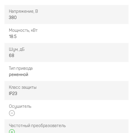
через LCD-дисплей, совместимость с основными системами
мониторинга, обеспечивает защиту и удобство в
Напряжение, В
эксплуатации.
380
Мощность, кВт
18.5
Шум, дБ
68
Тип привода
ременной
Класс защиты
IP23
Осушитель
Частотный преобразователь