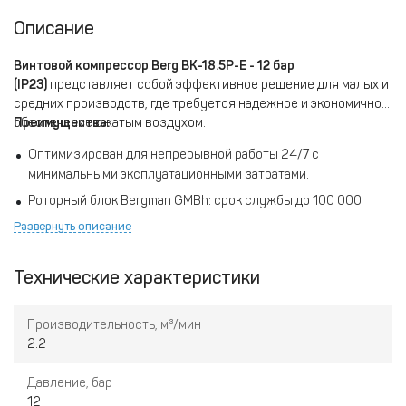
Описание
Винтовой компрессор Berg ВК-18.5Р-Е - 12 бар
(IP23)
представляет собой эффективное решение для малых и
средних производств, где требуется надежное и экономичное
обеспечение сжатым воздухом.
Преимущества:
Оптимизирован для непрерывной работы 24/7 с
минимальными эксплуатационными затратами.
Роторный блок Bergman GMBh: срок службы до 100 000
моточасов, с интервалом замены подшипников 40 000
Развернуть описание
моточасов, обеспечивает высокий КПД и стабильное
давление.
Технические характеристики
Прочный и звукоизолированный корпус обеспечивает
защиту от внешних воздействий, снижает уровень шума.
Производительность, м³/мин
Асинхронный электродвигатель IP23 устойчив к пыли и
2.2
влаге, обеспечивает стабильную работу без необходимости
частого обслуживания.
Давление, бар
Интегрированный промышленный контроллер управление
12