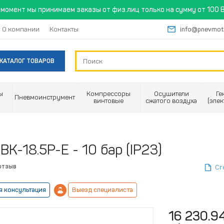
момент мы принимаем заказы от физ.лиц только на сумму от 100 B
О компании
Контакты
info@pnevmot
КАТАЛОГ ТОВАРОВ
ы
Компрессоры
Осушители
Ге
Пневмоинструмент
винтовые
сжатого воздуха
(эле
К-18.5Р-Е - 10 бар (IP23)
отзыв
Сг
я консультация
Выезд специалиста
16 230.9