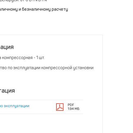
аличному и безналичному расчету
тация
 компрессорная - 1 шт.
тво по эксплуатации компрессорной установки
тация
PDF
по эксплуатации
1.94 МБ