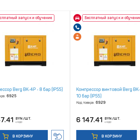
сплатный запуск и обучение
Бесплатный запуск и обучени
ссор Berg ВК‑4Р ‑ 8 бар (IP55)
Компрессор винтовой Berg ВК‑
10 бар (IP55)
ара:
6925
Код товара:
6929
47.41
6 147.41
BYN
/ШТ.
BYN
/ШТ.
с НДС
с НДС
В КОРЗИНУ
В КОРЗИНУ