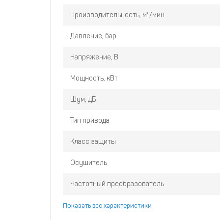
нагрузках.
Производительность, м³/мин
Прочный звукоизолированный корпус с мета
нагрузка, защита от внешних воздействий и
Давление, бар
капитальных фундаментов.
Напряжение, В
Интегрированный промышленный контроллер 
совместимость с основными системами монит
Мощность, кВт
Шум, дБ
Тип привода
Класс защиты
Осушитель
Частотный преобразователь
Показать все характеристики