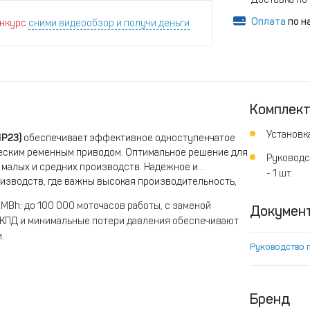
Оплата
по н
нкурс
сними видеообзор и получи деньги
Комплек
Установка
IP23)
обеспечивает эффективное одноступенчатое
ческим ременным приводом. Оптимальное решение для
Руководс
 малых и средних производств. Надежное и
- 1 шт.
изводств, где важны высокая производительность,
Bh: до 100 000 моточасов работы, с заменой
Докумен
 КПД и минимальные потери давления обеспечивают
.
Руководство 
м сервис фактором, пылевлагозащитой IP23 и низким
рерывной работы без регулярного обслуживания.
ским натяжением: простой в обслуживании и
Бренд
спечивает стабильную работу на различных