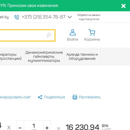
YN. Приносим свои извинения.
Обработка заявок
+375 (29) 354-78-87
eh.by
круглосуточно
Войти
Корзина
Динамометрические
нераторы
Аренда техники и
гайковерты,
ктростанции)
оборудования
мультипликаторы
енерировать счет
Поделиться
Распечатать
4
16 230.94
BYN
с НДС