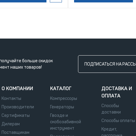
получайте больше скидок
ПОДПИСАТЬСЯ НА РАСС
мент наших товаров!
О КОМПАНИИ
КАТАЛОГ
ДОСТАВКА И
ОПЛАТА
Контакты
Компрессоры
Способы
Производители
Генераторы
доставки
Сертификаты
Гвозде и
Способы оплаты
скобозабивной
Дилерам
инструмент
Кредит,
Поставщикам
рассрочка,