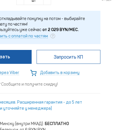
шт
откладывайте покупку на потом - выбирайте
ату по частям!
льзуйтесь уже сейчас
от
2 029
BYN/МЕС.
ить с оплатой по частям
зать
Запросить КП
ерез Viber
Добавить в корзину
Сообщите и получите скидку!
месяцев. Расширенная гарантия - до 5 лет
и уточняйте у менеджера)
 Минску (внутри МКАД):
БЕСПЛАТНО
Беларуси: от 6 BYN BYN