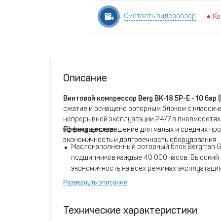
Смотреть видеообзор
Ко
Описание
Винтовой компрессор Berg ВК-18.5Р-Е - 10 бар (
сжатие и оснащено роторным блоком с класси
непрерывной эксплуатации 24/7 в пневмосетях
эффективное решение для малых и средних про
Преимущества:
экономичность и долговечность оборудования.
Маслонаполненный роторный блок Bergman GM
подшипников каждые 40 000 часов. Высокий
экономичность на всех режимах эксплуатации
Развернуть описание
Асинхронный электродвигатель: с улучшенны
уровнем шума. Подходит для длительной неп
Классический ременной привод с автоматиче
Технические характеристики
надежный. Исключает проскальзывание и обе