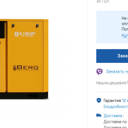
за 1 шт.
Не 
опл
По
Куп
Зака
Заказать ч
Нашли дешевле? 
Гарантия
12 
(подробност
Доставка
:
Доставка по
Доставка по 