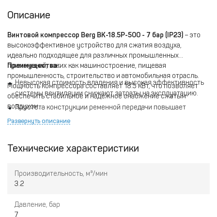
Описание
Винтовой компрессор Berg ВК-18.5Р-500 - 7 бар (IP23)
– это
высокоэффективное устройство для сжатия воздуха,
идеально подходящее для различных промышленных
применений, таких как машиностроение, пищевая
Преимущества:
промышленность, строительство и автомобильная отрасль.
Невысокая стоимость владения и высокая эффективность
Мощность компрессора составляет 18.5 кВт, что позволяет
системы вентиляции снижают затраты на эксплуатацию.
обеспечить стабильное и надежное снабжение сжатым
воздухом.
Простота конструкции ременной передачи повышает
отказоустойчивость, а высокая степень защиты
Развернуть описание
электрических компонентов (IP23) обеспечивает
долговечность устройства.
Технические характеристики
Продуманная компоновка узлов и встроенный датчик
рабочих часов упрощают техническое обслуживание и
Производительность, м³/мин
своевременную замену фильтров и масла.
3.2
Три этапа очистки воздушно-масляной смеси обеспечивают
низкое содержание масла в сжатом воздухе (не выше 3
Давление, бар
ppm), что важно для сохранения качества воздуха на
7