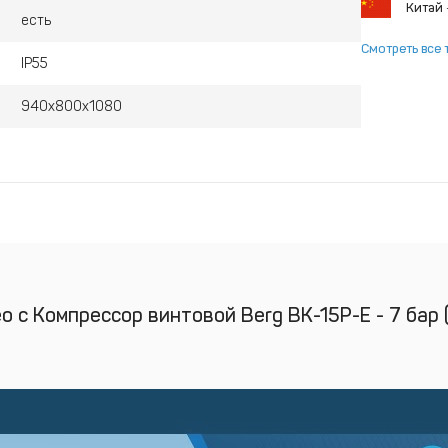
Китай
есть
Смотреть все 
IP55
940х800х1080
о с Компрессор винтовой Berg ВК-15Р-Е - 7 бар (