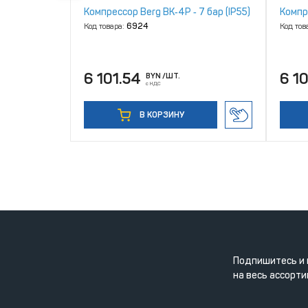
‑ 12 бар
Компрессор Berg ВК‑4Р ‑ 7 бар (IP55)
Компре
Код товара:
6924
Код тов
6 101.54
6 1
BYN
/ШТ.
с НДС
В КОРЗИНУ
Подпишитесь и 
на весь ассорти