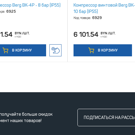
ссор Berg ВК‑4Р ‑ 8 бар (IP55)
Компрессор винтовой Berg ВК‑
10 бар (IP55)
ара:
6925
Код товара:
6929
01.54
6 101.54
BYN
/ШТ.
BYN
/ШТ.
с НДС
с НДС
В КОРЗИНУ
В КОРЗИНУ
получайте больше скидок
ПОДПИСАТЬСЯ НА РАСС
мент наших товаров!