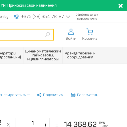
YN. Приносим свои извинения.
Обработка заявок
+375 (29) 354-78-87
eh.by
круглосуточно
Войти
Корзина
Динамометрические
нераторы
Аренда техники и
гайковерты,
ктростанции)
оборудования
мультипликаторы
енерировать счет
Поделиться
Распечатать
2
14 368.62
BYN
с НДС