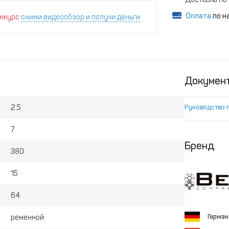
Оплата
по н
нкурс
сними видеообзор и получи деньги
Докумен
2.5
Руководство 
7
Бренд
380
15
64
Герма
ременной