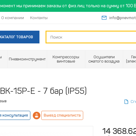
момент мы принимаем заказы от физ.лиц только на сумму от 100 B
О компании
Контакты
info@pnevmot
КАТАЛОГ ТОВАРОВ
ы
Компрессоры
Осушители
Ге
Пневмоинструмент
винтовые
сжатого воздуха
(эле
К-15Р-Е - 7 бар (IP55)
тзыв
Сг
я консультация
Выезд специалиста
14 368.6