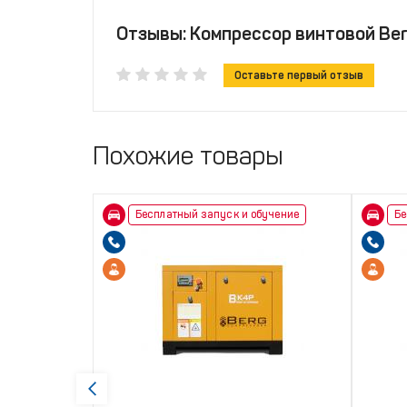
Отзывы: Компрессор винтовой Berg 
Оставьте первый отзыв
Похожие товары
бучение
Бесплатный запуск и обучение
Бе