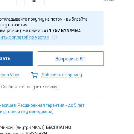
шт
откладывайте покупку на потом - выбирайте
ату по частям!
льзуйтесь уже сейчас
от
1 797
BYN/МЕС.
ить с оплатой по частям
зать
Запросить КП
ерез Viber
Добавить в корзину
Сообщите и получите скидку!
месяцев. Расширенная гарантия - до 5 лет
и уточняйте у менеджера)
 Минску (внутри МКАД):
БЕСПЛАТНО
Беларуси: от 6 BYN BYN