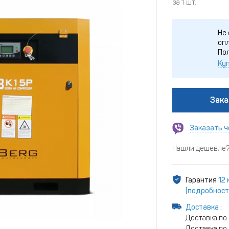
за 1 шт.
Не 
опл
По
Куп
Зака
Заказать ч
Нашли дешевле? 
Гарантия
12 
(подробност
Доставка
:
Доставка по
Доставка по 