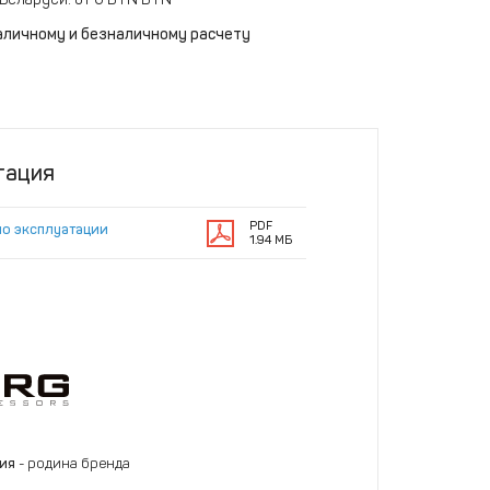
аличному и безналичному расчету
тация
PDF
по эксплуатации
1.94 МБ
ния
- родина бренда