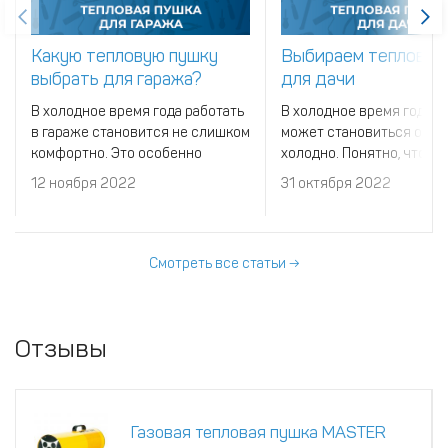
Какую тепловую пушку
Выбираем тепловую
выбрать для гаража?
для дачи
В холодное время года работать
В холодное время года н
в гараже становится не слишком
может становиться очен
комфортно. Это особенно
холодно. Понятно, что
критично, если постройка не
находиться в таком пом
12 ноября 2022
31 октября 2022
утеплена. К счастью, проблема
просто не хочется.
легко решается с помощью
тепловой пушки.
Смотреть все статьи →
Отзывы
Газовая тепловая пушка MASTER