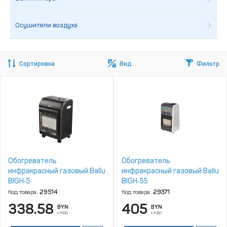
Осушители воздуха
Сортировка
Вид
Фильтр
Обогреватель
Обогреватель
инфракрасный газовый Ballu
инфракрасный газовый Ballu
BIGH‑5
BIGH‑55
Код товара:
29514
Код товара:
29371
338.58
405
BYN
BYN
с НДС
с НДС