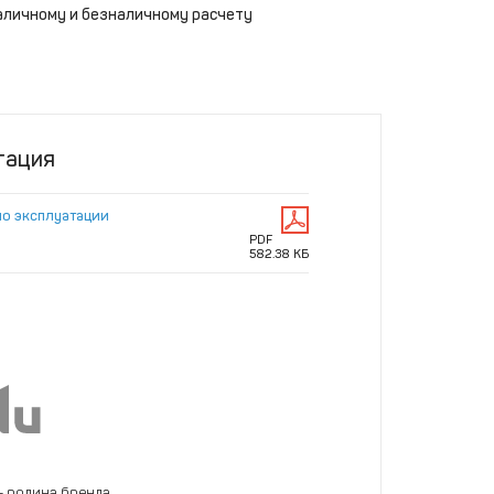
аличному и безналичному расчету
тация
по эксплуатации
PDF
582.38 КБ
- родина бренда