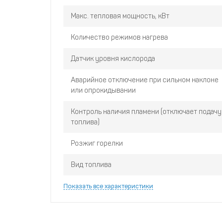
Фиксатор баллона в комплекте
Макс. тепловая мощность, кВт
Эксклюзивный дизайн фронтальной решетки и
Армированный шланг с редуктором уже уста
Количество режимов нагрева
Баллоны до 12 литров устанавливаются внут
Датчик уровня кислорода
Суперкомпактный размер прибора и упаковки
Лучшая керамическая горелка класса А
Аварийное отключение при сильном наклоне
или опрокидывании
Усиленный газовый клапан
Специальная износостойкая краска для обод
Контроль наличия пламени (отключает подачу
Увеличенная на 25% теплоотдача за счет ком
топлива)
Розжиг горелки
Вид топлива
Показать все характеристики