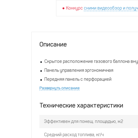
Конкурс
сними видеообзор и получ
Описание
Скрытое расположение газового баллона вну
Панель управления эргономичная
Передняя панель с перфорацией
Развернуть описание
Усиленные колеса для перемещения обогрев
Независимость от электропитания
Технические характеристики
3-х ступенчатая регулировка мощности
Защитная термопара для контроля пламени
Эффективен для помещ. площадью, м2
Аварийное отключение при опрокидывании
Система контроля уровня СО2
Средний расход топлива, кг/ч