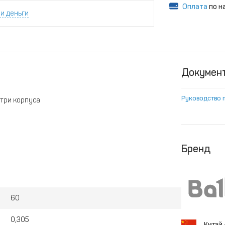
Оплата
по н
и деньги
Докумен
Руководство 
три корпуса
ателя
Бренд
60
0,305
Китай