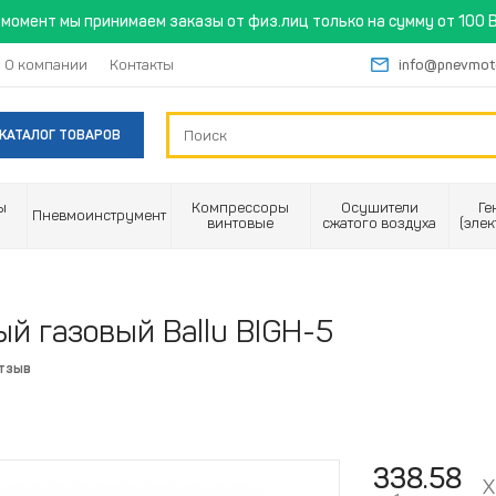
момент мы принимаем заказы от физ.лиц только на сумму от 100 B
О компании
Контакты
info@pnevmot
КАТАЛОГ ТОВАРОВ
ы
Компрессоры
Осушители
Ге
Пневмоинструмент
винтовые
сжатого воздуха
(эле
й газовый Ballu BIGH-5
отзыв
338.58