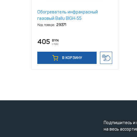
Обогреватель инфракрасный
газовый Ballu BIGH‑55
Код товара:
29371
405
BYN
с НДС
В КОРЗИНУ
Подпишитесь и 
на весь ассорти