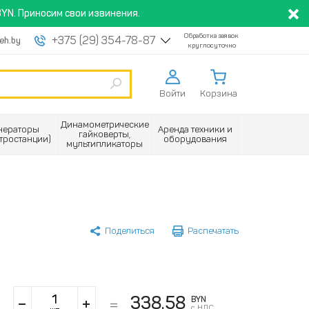
YN. Приносим свои извинения.
Обработка заявок
+375 (29) 354-78-87
eh.by
круглосуточно
Войти
Корзина
Динамометрические
нераторы
Аренда техники и
гайковерты,
ктростанции)
оборудования
мультипликаторы
Поделиться
Распечатать
338.58
BYN
с НДС