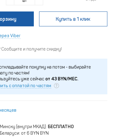
шт
корзину
Купить
в 1 клик
ерез Viber
Сообщите и получите скидку!
откладывайте покупку на потом - выбирайте
ату по частям!
льзуйтесь уже сейчас
от
43
BYN/МЕС.
ить с оплатой по частям
 месяцев
 Минску (внутри МКАД):
БЕСПЛАТНО
Беларуси: от 6 BYN BYN