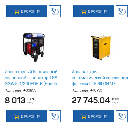
В КОРЗИНУ
В КОРЗИНУ
Инверторный бензиновый
Аппарат для
сварочный генератор TSS
автоматической сварки под
GGW 5.0/200EDH‑R (Honda
флюсом ПТК RILON MZ
GX390)
1250 HD
Код товара:
403855
Код товара:
416733
8 013
27 745.04
BYN
BYN
с НДС
с НДС
В КОРЗИНУ
В КОРЗИНУ