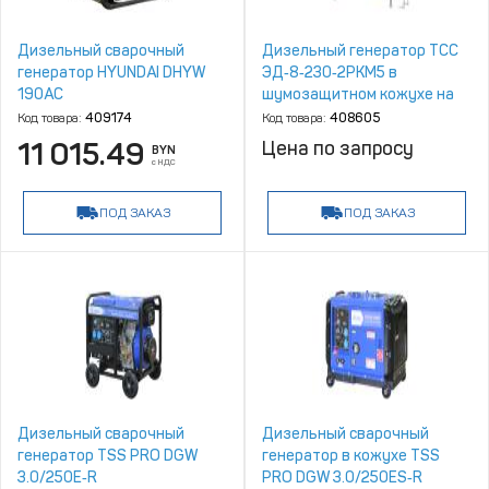
Дизельный сварочный
Дизельный генератор ТСС
генератор HYUNDAI DHYW
ЭД‑8‑230‑2РКМ5 в
190AC
шумозащитном кожухе на
шасси с АВР
Код товара:
409174
Код товара:
408605
11 015.49
Цена по запросу
BYN
с НДС
ПОД ЗАКАЗ
ПОД ЗАКАЗ
Дизельный сварочный
Дизельный сварочный
генератор TSS PRO DGW
генератор в кожухе TSS
3.0/250E‑R
PRO DGW 3.0/250ES‑R