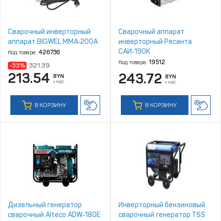
Сварочный инверторный
Сварочный аппарат
аппарат BIGWEL MMA‑200A
инверторный Ресанта
САИ‑190К
Код товара:
426736
Код товара:
19512
-33%
321.39
213.54
243.72
BYN
BYN
с НДС
с НДС
В КОРЗИНУ
В КОРЗИНУ
Дизельный генератор
Инверторный бензиновый
сварочный Alteco ADW‑180E
сварочный генератор TSS