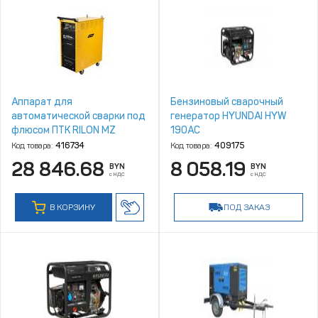
Аппарат для
Бензиновый сварочный
автоматической сварки под
генератор HYUNDAI HYW
флюсом ПТК RILON MZ
190AC
1250 HD (НАКС)
Код товара:
416734
Код товара:
409175
28 846.68
8 058.19
BYN
BYN
с НДС
с НДС
В КОРЗИНУ
ПОД ЗАКАЗ