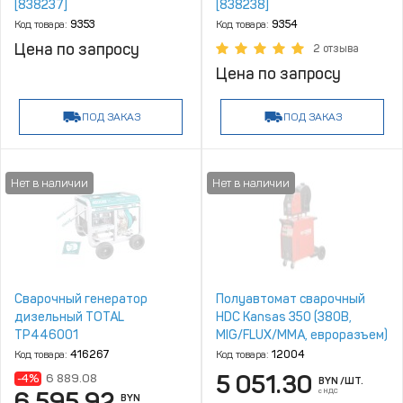
[838237]
[838238]
Код товара:
9353
Код товара:
9354
Цена по запросу
2 отзыва
Цена по запросу
ПОД ЗАКАЗ
ПОД ЗАКАЗ
Сварочный генератор
Полуавтомат сварочный
дизельный TOTAL
HDC Kansas 350 (380В,
TP446001
MIG/FLUX/MMA, евроразъем)
Код товара:
416267
Код товара:
12004
5 051.30
-4%
6 889.08
BYN
/ШТ.
с НДС
6 595.92
BYN