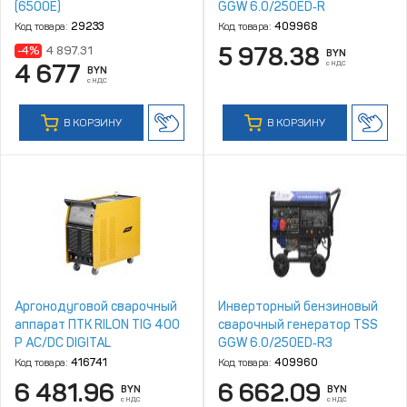
(6500Е)
GGW 6.0/250ED‑R
Код товара:
29233
Код товара:
409968
5 978.38
-4%
4 897.31
BYN
с НДС
4 677
BYN
с НДС
В КОРЗИНУ
В КОРЗИНУ
Аргонодуговой сварочный
Инверторный бензиновый
аппарат ПТК RILON TIG 400
сварочный генератор TSS
P AC/DC DIGITAL
GGW 6.0/250ED‑R3
Код товара:
416741
Код товара:
409960
6 481.96
6 662.09
BYN
BYN
с НДС
с НДС