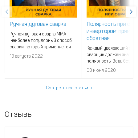
Ручная дуговая сварка
Полярность при сва
инвертором: прямая 
Ручная дуговая сварка MMA –
обратная
наиболее популярный способ
сварки, который применяется
Каждый уважающий себ
как профессионалами, так и
сварщик должен знать, ч
19 августа 2022
любителями. Для выполнения
полярность. Ведь без эт
работы нужен сварочный
просто не получится пр
09 июня 2020
аппарат и специальные
настроить оборудование
электроды.
Смотреть все статьи →
Отзывы