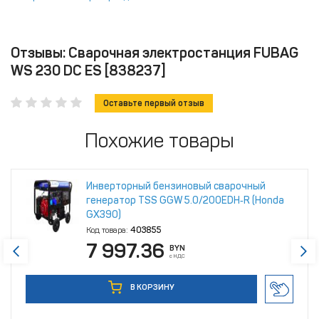
Отзывы: Сварочная электростанция FUBAG
WS 230 DC ES [838237]
Оставьте первый отзыв
Похожие товары
Инверторный бензиновый сварочный
генератор TSS GGW 5.0/200EDH‑R (Honda
GX390)
Код товара:
403855
7 997.36
BYN
с НДС
В КОРЗИНУ