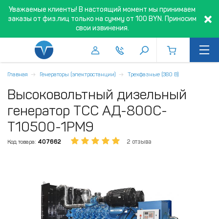
Уважаемые клиенты! В настоящий момент мы принимаем
заказы от физ.лиц только на сумму от 100 BYN. Приносим
свои извинения.
Главная
Генераторы (электростанции)
Трехфазные (380 В)
Высоковольтный дизельный
генератор ТСС АД-800С-
Т10500-1РМ9
Код товара:
407662
2 отзыва