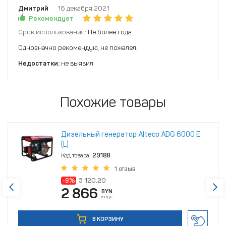
Дмитрий
16 декабря 2021
Рекомендует
Срок использования:
Не более года
Однозначно рекомендую, не пожалел.
Недостатки:
не выявил
Похожие товары
Дизельный генератор Alteco ADG 6000 Е
(L)
Код товара:
29188
1 отзыв
-8%
3 120.20
2 866
BYN
с НДС
В КОРЗИНУ