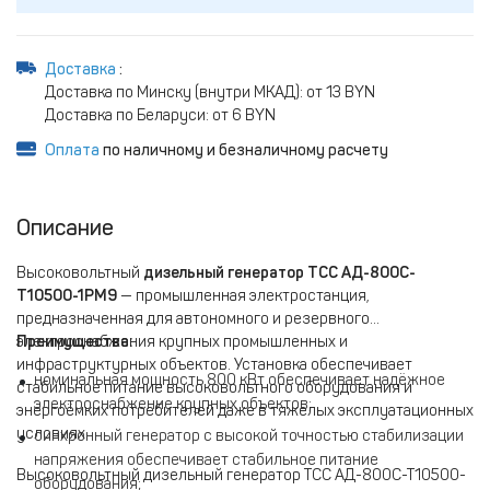
Доставка
:
Доставка по Минску (внутри МКАД): от 13 BYN
Доставка по Беларуси: от 6 BYN
Оплата
по наличному и безналичному расчету
Описание
Высоковольтный
дизельный генератор ТСС АД-800С-
Т10500-1РМ9
— промышленная электростанция,
предназначенная для автономного и резервного
электроснабжения крупных промышленных и
Преимущества:
инфраструктурных объектов. Установка обеспечивает
номинальная мощность 800 кВт обеспечивает надёжное
стабильное питание высоковольтного оборудования и
электроснабжение крупных объектов;
энергоёмких потребителей даже в тяжёлых эксплуатационных
условиях.
синхронный генератор с высокой точностью стабилизации
напряжения обеспечивает стабильное питание
Высоковольтный дизельный генератор ТСС АД-800С-Т10500-
оборудования;