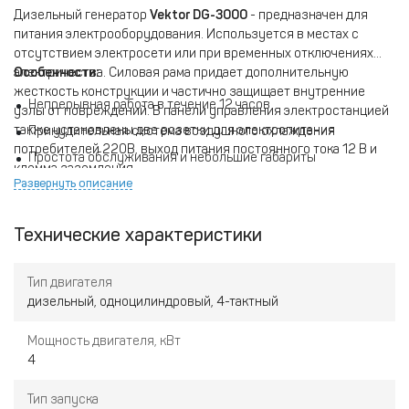
Дизельный генератор
Vektor DG-3000
- предназначен для
питания электрооборудования. Используется в местах с
отсутствием электросети или при временных отключениях
электричества. Силовая рама придает дополнительную
Особенности:
жесткость конструкции и частично защищает внутренние
Непрерывная работа в течение 12 часов
узлы от повреждений. В панели управления электростанцией
также установлены две розетки для электропитания
Принудительная система воздушного охлаждения
потребителей 220В, выход питания постоянного тока 12 В и
Простота обслуживания и небольшие габариты
клемма заземления.
Развернуть описание
Дизельный двигатель
Технические характеристики
Тип двигателя
дизельный, одноцилиндровый, 4-тактный
Мощность двигателя, кВт
4
Тип запуска