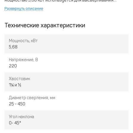
мощностью 5,68 кВт используется для высверливания
отверстий в кирпичной кладке, бетонной, а также
Развернуть описание
железобетоне. Установка применяется при проведении
различным монтажных работ: прокладка газопроводов, систем
Технические характеристики
отопления, электропроводки и т.д.
Мощность, кВт
5,68
Напряжение, В
220
Хвостовик
1¼ и ½
Диаметр сверления, мм
25 - 450
Угол наклона
0- 45°