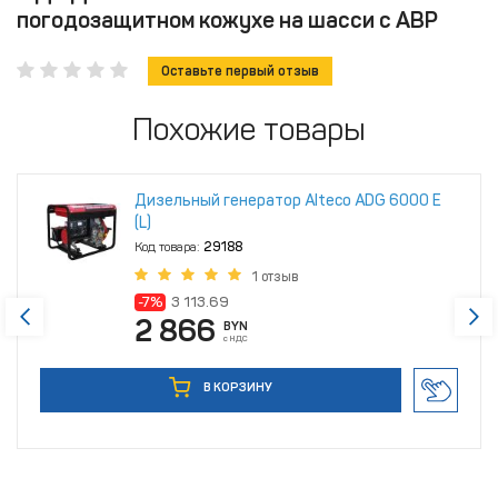
погодозащитном кожухе на шасси с АВР
Оставьте первый отзыв
Похожие товары
Дизельный генератор Alteco ADG 6000 Е
(L)
Код товара:
29188
1 отзыв
-7%
3 113.69
2 866
BYN
с НДС
В КОРЗИНУ