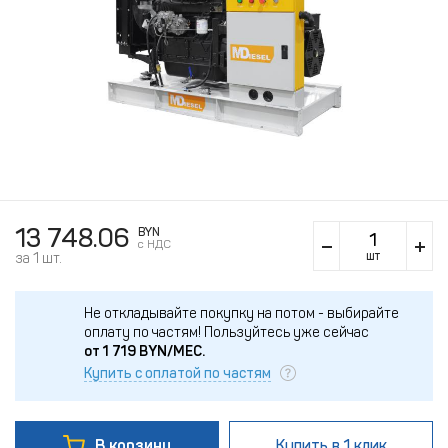
13 748.06
BYN
c НДС
шт
за 1 шт.
Не откладывайте покупку на потом - выбирайте
оплату по частям!
Пользуйтесь уже сейчас
от
1 719
BYN/МЕС.
Купить с оплатой по частям
В корзину
Купить
в 1 клик