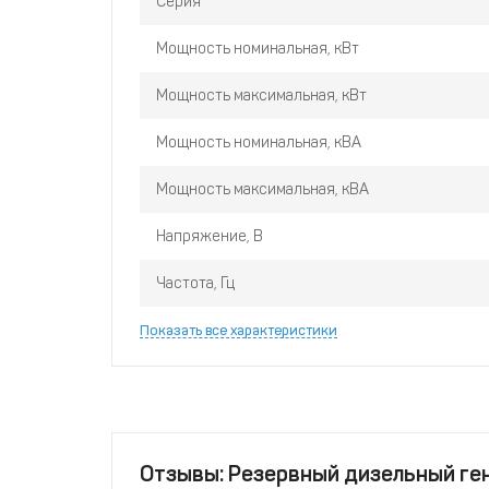
Серия
В основу данной модели положен надёжный ди
объёмом цилиндров
3,61 л
, имеющий хорошо за
Мощность номинальная, кВт
конструкцию.
Mitsudiesel MD 28 MSA-400 CG
по
обеспечивает беспроблемную эксплуатацию ст
Мощность максимальная, кВт
Эксклюзивный поставщик дизельных генераторо
Мощность номинальная, кВА
обеспечивает качественный подбор оборудования
сервисное обслуживание в России, Беларуси, К
Мощность максимальная, кВА
Азербайджане, Грузии и иных странах.
Напряжение, В
Частота, Гц
Показать все характеристики
Отзывы: Резервный дизельный г