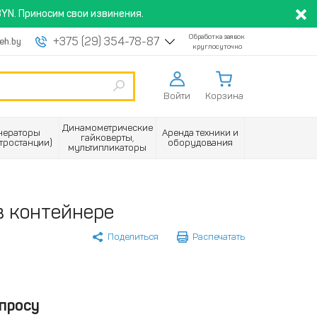
YN. Приносим свои извинения.
Обработка заявок
+375 (29) 354-78-87
eh.by
круглосуточно
Войти
Корзина
Динамометрические
нераторы
Аренда техники и
гайковерты,
ктростанции)
оборудования
мультипликаторы
 контейнере
Поделиться
Распечатать
просу