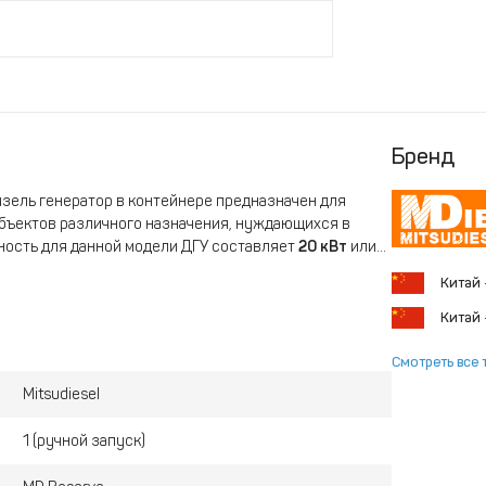
Бренд
зель генератор в контейнере предназначен для
бъектов различного назначения, нуждающихся в
ость для данной модели ДГУ составляет
20 кВт
или
Китай
diesel соответствуют российскому кодовому
Китай
изельные электростанции Mitsudiesel спроектированы
енном предприятии Китая на самых современных
Смотреть все 
оматизированных процессов и многочисленными
Mitsudiesel
батывает трёхфазный электрический ток с
ется в России отраслевым стандартом для
1 (ручной запуск)