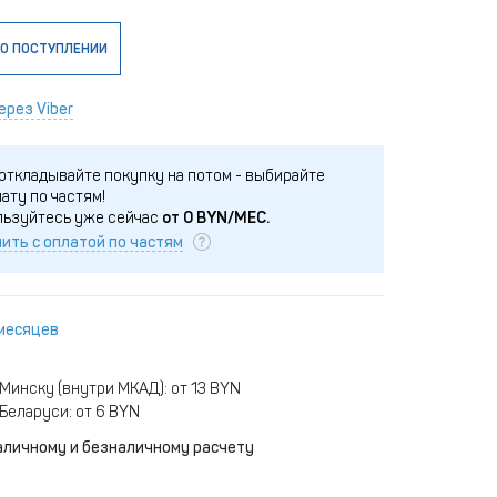
О ПОСТУПЛЕНИИ
ерез Viber
откладывайте покупку на потом - выбирайте
ату по частям!
льзуйтесь уже сейчас
от
0
BYN/МЕС.
ить с оплатой по частям
 месяцев
Минску (внутри МКАД): от 13 BYN
Беларуси: от 6 BYN
аличному и безналичному расчету