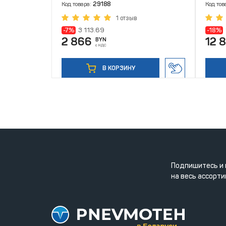
Код товара:
29188
Код тов
1 отзыв
-7%
3 113.69
-18%
2 866
12 
BYN
с НДС
В КОРЗИНУ
Подпишитесь и 
на весь ассорти