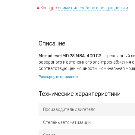
Конкурс
сними видеообзор и получи деньги
Описание
Mitsudiesel MD 28 MSA-400 CG
- трёхфазный ди
резервного и автономного электроснабжения о
соответствующей мощности. Номинальная мощн
25 кВА
.
Развернуть описание
Характеристики и комплектация этой ДЭС Mitsu
Технические характеристики
обозначению (ГОСТ)
АД-20С-Т400-1РНМ29
. Д
и серийно выпускаются на крупном государств
технологических линиях, с высокой долей авт
Производитель двигателя
участками контроля качества. Эта модель выра
напряжением
400 В
и частотой
50 Гц
, что явля
Степень автоматизации
промышленных электросетей.