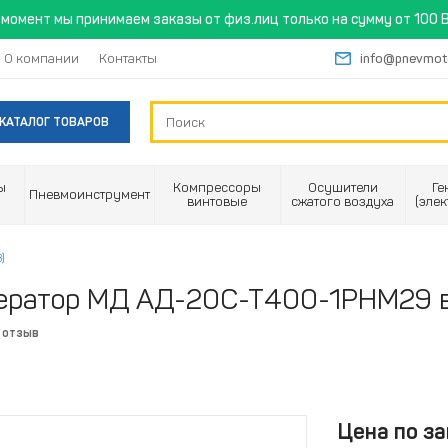
момент мы принимаем заказы от физ.лиц только на сумму от 100 B
О компании
Контакты
info@pnevmot
КАТАЛОГ ТОВАРОВ
ы
Компрессоры
Осушители
Ге
Пневмоинструмент
винтовые
сжатого воздуха
(эле
)
ератор МД АД-20С-Т400-1РНМ29 в
 отзыв
Цена по за