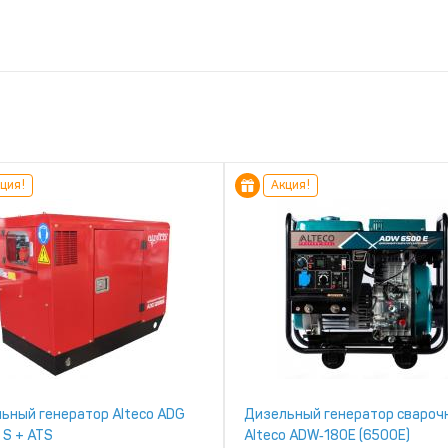
ция!
Акция!
ьный генератор Alteco ADG
Дизельный генератор свароч
 S + ATS
Alteco ADW‑180E (6500Е)