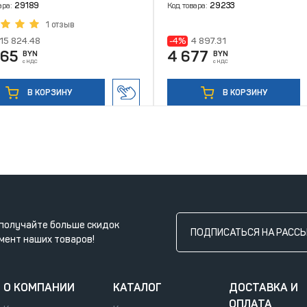
ара:
29189
Код товара:
29233
1 отзыв
15 824.48
-4%
4 897.31
865
4 677
BYN
BYN
с НДС
с НДС
В КОРЗИНУ
В КОРЗИНУ
получайте больше скидок
ПОДПИСАТЬСЯ НА РАСС
мент наших товаров!
О КОМПАНИИ
КАТАЛОГ
ДОСТАВКА И
ОПЛАТА