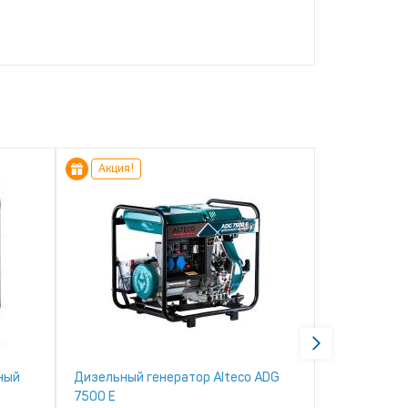
Акция!
Акция!
ный
Дизельный генератор Alteco ADG
Дизельный 
7500 E
7500 TE