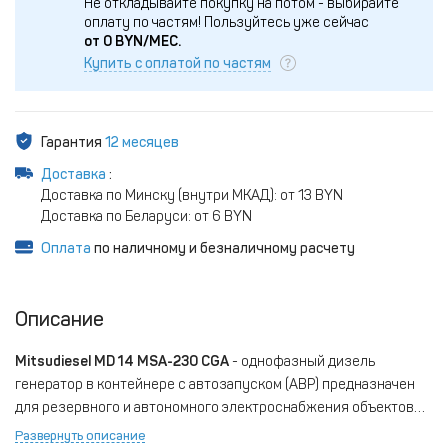
Не откладывайте покупку на потом - выбирайте
оплату по частям!
Пользуйтесь уже сейчас
от
0
BYN/МЕС.
Купить с оплатой по частям
Гарантия
12 месяцев
Доставка
:
Доставка по Минску (внутри МКАД): от 13 BYN
Доставка по Беларуси: от 6 BYN
Оплата
по наличному и безналичному расчету
Описание
Mitsudiesel MD 14 MSA-230 CGA
- однофазный дизель
генератор в контейнере с автозапуском (АВР) предназначен
для резервного и автономного электроснабжения объектов
различного назначения, нуждающихся в соответствующей
Развернуть описание