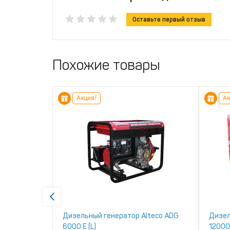
Оставьте первый отзыв
Похожие товары
Акция!
Ак
ektor
Дизельный генератор Alteco ADG
Дизел
6000 Е (L)
12000