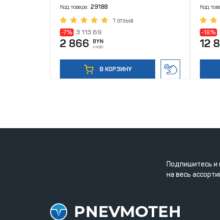
Код товара:
29188
Код тов
1 отзыв
-7%
3 113.69
-18%
2 866
12 
BYN
с НДС
В КОРЗИНУ
Подпишитесь и 
на весь ассорти