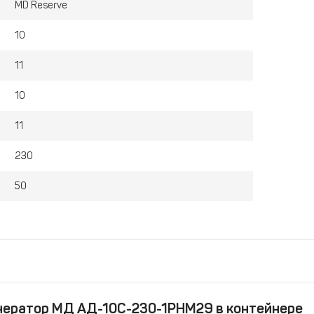
MD Reserve
екомендовавшую себя, отработанную и простую
тавляется в панельном контейнере, который
10
анции при внешних температурах от
-40С° до +40С°
.
в Mitsudiesel - компания
Генераторный центр
,
11
 по задачам Заказчика, а также, доставку, монтаж и
азахстане, Армении, Кыргызстане, Узбекистане,
10
11
230
50
нератор МД АД-10С-230-1РНМ29 в контейнере