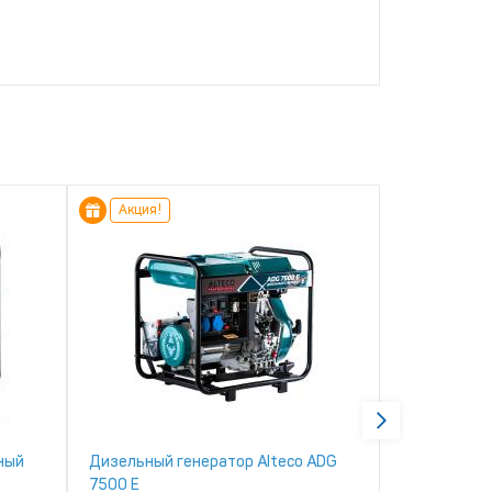
Акция!
Акция!
ный
Дизельный генератор Alteco ADG
Дизельный 
7500 E
7500 TE