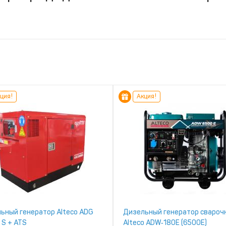
ция!
Акция!
ьный генератор Alteco ADG
Дизельный генератор свароч
 S + ATS
Alteco ADW‑180E (6500Е)