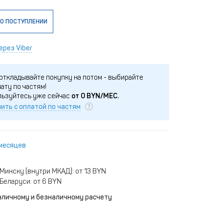
О ПОСТУПЛЕНИИ
ерез Viber
откладывайте покупку на потом - выбирайте
ату по частям!
льзуйтесь уже сейчас
от
0
BYN/МЕС.
ить с оплатой по частям
 месяцев
Минску (внутри МКАД): от 13 BYN
Беларуси: от 6 BYN
аличному и безналичному расчету