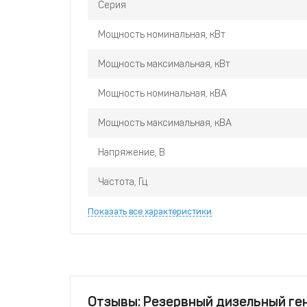
Серия
объёмом цилиндров
2,5 л
, имеющий хорошо зар
конструкцию.
Mitsudiesel MD 11 MSA-230 CG
пос
Мощность номинальная, кВт
обеспечивает беспроблемную эксплуатацию ст
Эксклюзивный поставщик дизельных генераторо
Мощность максимальная, кВт
обеспечивает качественный подбор оборудования
сервисное обслуживание в России, Беларуси, К
Мощность номинальная, кВА
Азербайджане, Грузии и иных странах.
Мощность максимальная, кВА
Напряжение, В
Частота, Гц
Показать все характеристики
Отзывы: Резервный дизельный ге