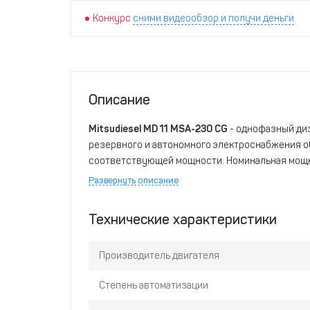
Конкурс
сними видеообзор и получи деньги
Описание
Mitsudiesel MD 11 MSA-230 CG
- однофазный диз
резервного и автономного электроснабжения о
соответствующей мощности. Номинальная мощн
10 кВА
.
Развернуть описание
Характеристики и комплектация этой ДЭС Mitsu
обозначению (ГОСТ)
АД-10С-230-1РНМ29
. Дизе
Технические характеристики
серийно выпускаются на крупном государствен
технологических линиях, с высокой долей авт
Производитель двигателя
участками контроля качества. Эта модель выра
напряжением
230 В
и частотой
50 Гц
, что явля
Степень автоматизации
промышленных электросетей.
В основу данной модели положен надёжный ди