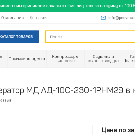
момент мы принимаем заказы от физ.лиц только на сумму от 100 B
О компании
Контакты
info@pnevmot
КАТАЛОГ ТОВАРОВ
ы
Компрессоры
Осушители
Ге
Пневмоинструмент
винтовые
сжатого воздуха
(эле
ератор МД АД-10С-230-1РНМ29 в 
 отзыв
Цена по за