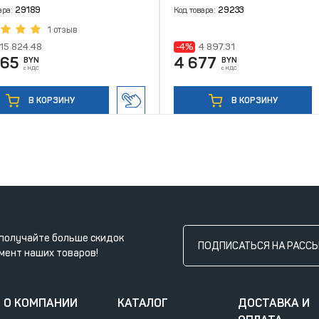
ара:
29189
Код товара:
29233
1 отзыв
15 824.48
-4%
4 897.31
865
4 677
BYN
BYN
с НДС
с НДС
В КОРЗИНУ
В КОРЗИНУ
получайте больше скидок
ПОДПИСАТЬСЯ НА РАСС
мент наших товаров!
О КОМПАНИИ
КАТАЛОГ
ДОСТАВКА И