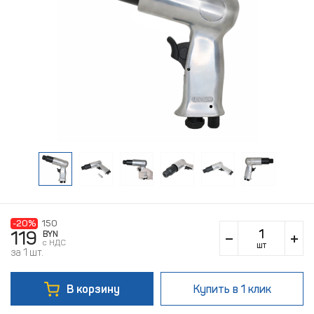
-20%
150
119
BYN
c НДС
шт
за 1 шт.
В корзину
Купить
в 1 клик