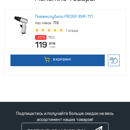
Пневмозубило FROSP XMF‑111
Код товара:
772
1 отзыв
-20%
150
119
BYN
с НДС
В КОРЗИНУ
Подпишитесь и получайте больше скидок на весь
ассортимент наших товаров!