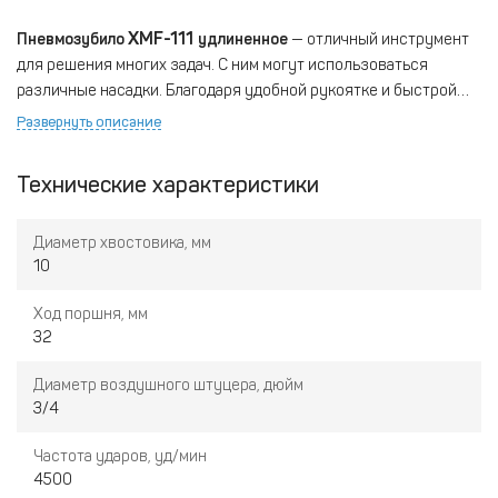
XMF-111
Пневмозубило
удлиненное
— отличный инструмент
для решения многих задач. C ним могут использоваться
различные насадки. Благодаря удобной рукоятке и быстрой
смене насадок инструмент быстро и эффективно справляется
Развернуть описание
с поставленными задачами. Работает на сжатом воздухе.
Устройство относительно компактное, что позволяет
Технические характеристики
использовать его на сложных объектах и в труднодоступных
местах.
Диаметр хвостовика, мм
10
Ход поршня, мм
32
Диаметр воздушного штуцера, дюйм
3/4
Частота ударов, уд/мин
4500