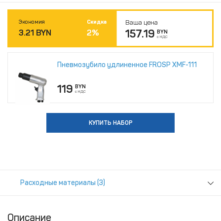
Экономия
Скидка
Ваша цена
157.19
3.21
BYN
2
%
BYN
с НДС
Пневмозубило удлиненное FROSP XMF-111
119
BYN
с НДС
КУПИТЬ НАБОР
Расходные материалы (3)
Описание