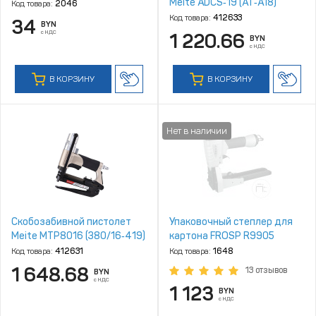
Meite ADCS‑19 (AT‑A18)
Код товара:
2046
Код товара:
412633
34
BYN
с НДС
1 220.66
BYN
с НДС
В КОРЗИНУ
В КОРЗИНУ
Скобозабивной пистолет
Упаковочный степлер для
Meite MTP8016 (380/16‑419)
картона FROSP R9905
Код товара:
412631
Код товара:
1648
1 648.68
13 отзывов
BYN
с НДС
1 123
BYN
с НДС