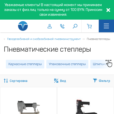
Уважаемые клиенты! В настоящий момент мы принимаем
заказы от физ.лиц только на сумму от 100 BYN. Приносим
свои извинения.
т
Гвоздезабивной и скобозабивной пневмоинструмент
Пневмостеплеры
Пневматические степлеры
Каркасные степлеры
Упаковочные степлеры
Шпилькозаби
Сортировка
Вид
Фильтр