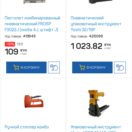
Пистолет комбинированный
Пневматический
пневматический FROSP
упаковочный инструмент
F3022J (скоба 4J, штифт J)
Yoshi 32/19P
Код товара:
413649
Код товара:
426066
1 023.82
-18%
133
BYN
с НДС
109
BYN
с НДС
В КОРЗИНУ
В КОРЗИНУ
Ручной степлер комбо
Упаковочный инструмент