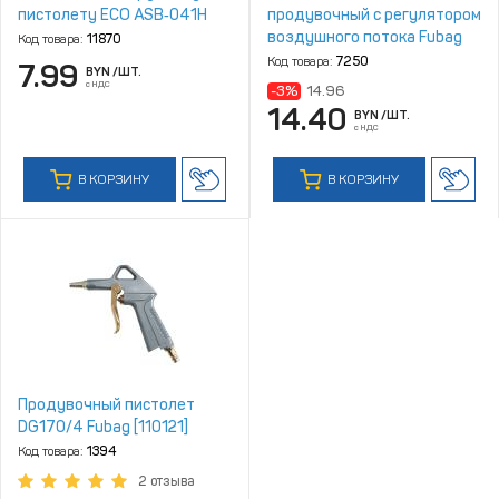
пистолету ECO ASB‑041H
продувочный с регулятором
воздушного потока Fubag
Код товара:
11870
[110110]
Код товара:
7250
7.99
BYN
/ШТ.
с НДС
-3%
14.96
14.40
BYN
/ШТ.
с НДС
В КОРЗИНУ
В КОРЗИНУ
Продувочный пистолет
DG170/4 Fubag [110121]
Код товара:
1394
2 отзыва