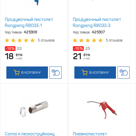
Продувочный пистолет
Продувочный пистолет
Rongpeng R8033‑1
Rongpeng R8033‑3
Код товара:
425306
Код товара:
425307
5 отзывов
5 отзывов
-18%
22
-16%
25
18
21
BYN
BYN
с НДС
с НДС
В КОРЗИНУ
В КОРЗИНУ
Сопло к пескоструйному
Пневмопистолет